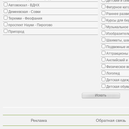
Детский и се
Автовокзал - ВДНХ
Фигурное кат
Демеевская - Совки
Раннее развит
Теремки - Феофания
Курсы для б
проспект Науки - Пирогово
Музыкальное 
Пригород
Изобразитель
Шахматы, шаш
Подвижные иг
Аттракционы
Английский и
Физическое в
Логопед
Детская одеж
Детская обув
Реклама
Обратная связь