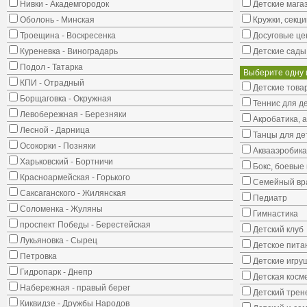
Нивки - Академгородок
Детские мага
Оболонь - Минская
Кружки, секци
Троещина - Воскресенка
Досуговые це
Куреневка - Виноградарь
Детские сады
Подол - Татарка
Выберите одну 
КПИ - Отрадный
Детские това
Борщаговка - Окружная
Теннис для д
Левобережная - Березняки
Акробатика, 
Лесной - Дарница
Танцы для де
Осокорки - Позняки
Аквааэробика
Харьковский - Бортничи
Бокс, боевые 
Красноармейская - Горького
Семейный вр
Саксаганского - Жилянская
Педиатр
Соломенка - Жуляны
Гимнастика
проспект Победы - Берестейская
Детский клуб
Лукьяновка - Сырец
Детское пита
Петровка
Детские игру
Гидропарк - Днепр
Детская косм
Набережная - правый берег
Детский трен
Киквидзе - Дружбы Народов