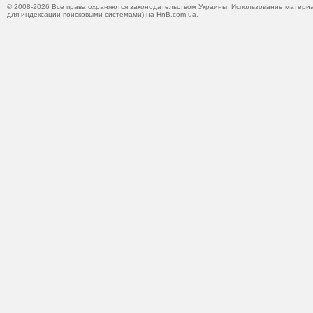
© 2008-2026 Все права охраняются законодательством Украины. Использование материа
для индексации поисковыми системами) на HnB.com.ua.