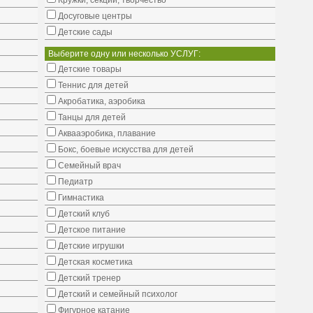
Кружки, секции, творчество
Досуговые центры
Детские сады
Выберите одну или несколько УСЛУГ:
Детские товары
Теннис для детей
Акробатика, аэробика
Танцы для детей
Аквааэробика, плавание
Бокс, боевые искусства для детей
Семейный врач
Педиатр
Гимнастика
Детский клуб
Детское питание
Детские игрушки
Детская косметика
Детский тренер
Детский и семейный психолог
Фигурное катание