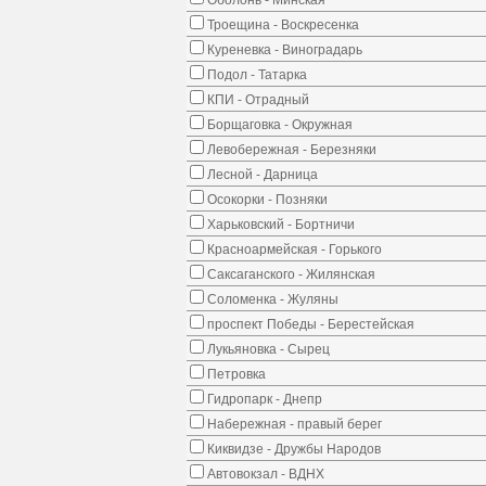
Оболонь - Минская
Троещина - Воскресенка
Куреневка - Виноградарь
Подол - Татарка
КПИ - Отрадный
Борщаговка - Окружная
Левобережная - Березняки
Лесной - Дарница
Осокорки - Позняки
Харьковский - Бортничи
Красноармейская - Горького
Саксаганского - Жилянская
Соломенка - Жуляны
проспект Победы - Берестейская
Лукьяновка - Сырец
Петровка
Гидропарк - Днепр
Набережная - правый берег
Киквидзе - Дружбы Народов
Автовокзал - ВДНХ