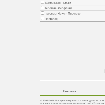
Демеевская - Совки
Теремки - Феофания
проспект Науки - Пирогово
Пригород
Реклама
© 2008-2026 Все права охраняются законодательством 
для индексации поисковыми системами) на HnB.com.ua.