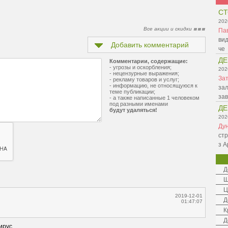
СТ
202
Все акции и скидки
Па
вид
Добавить комментарий
че
ДЕ
Комментарии, содержащие:
- угрозы и оскорбления;
202
- нецензурные выражения;
Зат
- рекламу товаров и услуг;
- информацию, не относящуюся к
зал
теме публикации;
зав
- а также написанные 1 человеком
под разными именами
ДЕ
будут удаляться!
202
Ду
стр
з А
Д
Ш
Ц
2019-12-01
Д
01:47:07
К
Д
ирус