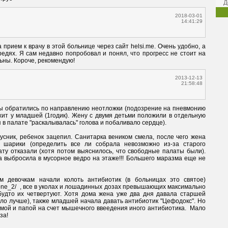
Д
2018-03-01
14:41:29
 прием к врачу в этой больнице через сайт helsi.me. Очень удобно, а 
редях. Я сам недавно попробовал и понял, что прогресс не стоит на 
льны. Короче, рекомендую!
2013-12-13
21:58:48
хит у младшей (1годик). Жену с двумя детьми положили в отдельную 
 шарики (определить все ли собрала невозможно из-за старого 
ату отказали (хотя потом выяснилось, что свободные палаты были). 
 выбросила в мусорное ведро на этаже!!! Большего маразма еще не 
axone_2/  , все в уколах и лошадинных дозах превышающих максимально 
 будто их четвертуют. Хотя дома жена уже два дня давала старшей 
ло лучше), также младшей начала давать антибиотик "Цефодокс". Но 
мой и папой на счет мышечного ввеедения иного антибиотика.  Мало 