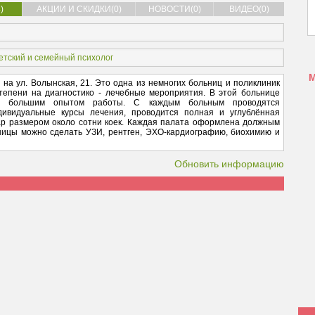
)
АКЦИИ И СКИДКИ(0)
НОВОСТИ(0)
ВИДЕО(0)
етский и семейный психолог
на ул. Волынская, 21. Это одна из немногих больниц и поликлиник
тепени на диагностико - лечебные мероприятия. В этой больнице
 с большим опытом работы. С каждым больным проводятся
ивидуальные курсы лечения, проводится полная и углублённая
ар размером около сотни коек. Каждая палата оформлена должным
ницы можно сделать УЗИ, рентген, ЭХО-кардиографию, биохимию и
Обновить информацию