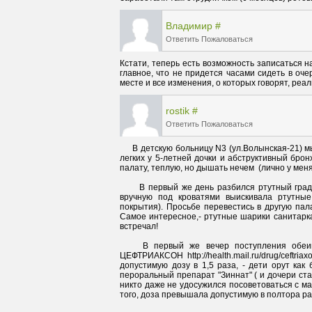
Владимир
#
Ответить
Пожаловаться
Кстати, теперь есть возможность записаться на
главное, что не придется часами сидеть в оче
месте и все изменения, о которых говорят, реа
rostik
#
Ответить
Пожаловаться
     В детскую больницу N3 (ул.Волынская-21) мы обратились по направлению неотложки (подозрение на пневмонию 
легких у 5-летней дочки и абструктивный брон
      В первый же день разбился ртутный градусник, ребенок зацепил. Санитарка веником смела, после чего жена 
вручную под кроватями выискивала ртутные
покрытия). Просьбе перевестись в другую пал
Самое интересное,- ртутные шарики санитарка
    В первый же вечер поступления обеим девочкам начали колоть антибиотик (в больницах это святое) 
ЦЕФТРИАКСОН  http://health.mail.ru/drug/ceftri
допустимую дозу в 1,5 раза, - дети орут как
пероральный препарат "Зиннат" ( и дочери ста
никто даже не удосужился посоветоваться с ма