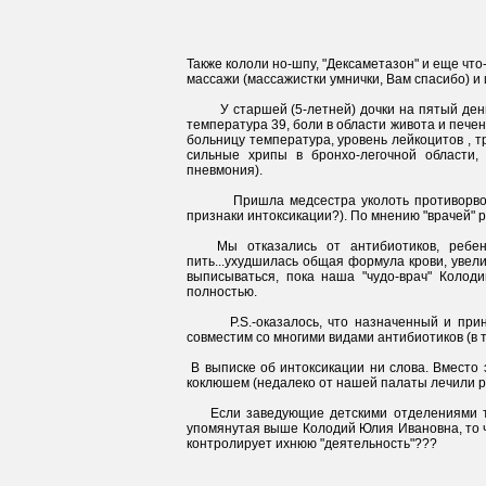
Также кололи но-шпу, "Дексаметазон" и еще что
        У старшей (5-летней) дочки на пятый день "лечения" началась тошнота, рвота, диарея (стул - вода со слизью), 
температура 39, боли в области живота и печени
больницу температура, уровень лейкоцитов , т
сильные хрипы в бронхо-легочной области, 
         Пришла медсестра уколоть противорвотное, я ее чуть не послал (какое противорвотное, если на лицо все 
   Мы отказались от антибиотиков, ребенку поставили капельницу. Трое суток девочка не могла есть и 
пить...ухудшилась общая формула крови, увели
выписываться, пока наша "чудо-врач" Колод
       P.S.-оказалось, что назначенный и принимаемый препарат-АЦЦ http://www.piluli.kharkov.ua/drugs/drug/acc/ не 
 В выписке об интоксикации ни слова. Вместо этого написано: функциональное расстройство кишечника , контакт с 
    Если заведующие детскими отделениями так легкомысленно относятся к жизни и здоровью наших детей, как 
упомянутая выше Колодий Юлия Ивановна, то что 