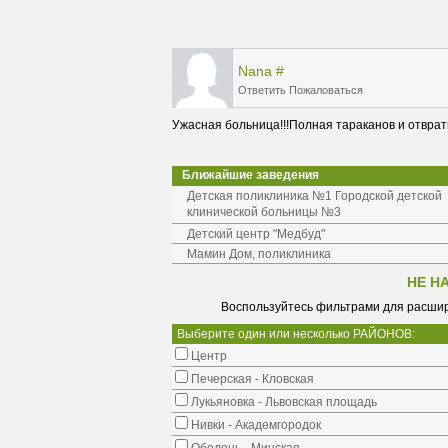
Nana
#
Ответить
Пожаловаться
Ужасная больница!!!Полная тараканов и отвратитель
Ближайшие заведения
Детская поликлиника №1 Городской детской
клинической больницы №3
Детский центр "Медбуд"
Мамин Дом, поликлиника
НЕ Н
Воспользуйтесь фильтрами для расшир
Выберите один или несколько РАЙОНОВ:
Центр
Печерская - Кловская
Лукьяновка - Львовская площадь
Нивки - Академгородок