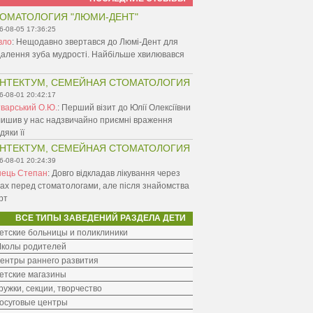
ОМАТОЛОГИЯ "ЛЮМИ-ДЕНТ"
6-08-05 17:36:25
вло
:
Нещодавно звертався до Люмі-Дент для
алення зуба мудрості. Найбільше хвилювався
НТЕКТУМ, СЕМЕЙНАЯ СТОМАТОЛОГИЯ
6-08-01 20:42:17
варський О.Ю.
:
Перший візит до Юлії Олексіївни
ишив у нас надзвичайно приємні враження
дяки її
НТЕКТУМ, СЕМЕЙНАЯ СТОМАТОЛОГИЯ
6-08-01 20:24:39
нець Степан
:
Довго відкладав лікування через
ах перед стоматологами, але після знайомства
рт
ВСЕ ТИПЫ ЗАВЕДЕНИЙ РАЗДЕЛА ДЕТИ
етские больницы и поликлиники
колы родителей
ентры раннего развития
етские магазины
ружки, секции, творчество
осуговые центры