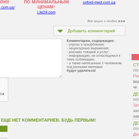
ТОЮ!
ПО МИНИМАЛЬНЫМ
oxford-med.com.ua
ЦЕНАМ!
s.com.ua/
Liki24.com
Все акции и скидки
Добавить комментарий
Комментарии, содержащие:
- угрозы и оскорбления;
- нецензурные выражения;
- рекламу товаров и услуг;
- информацию, не относящуюся к
теме публикации;
- а также написанные 1 человеком
СТ
под разными именами
будут удаляться!
202
Па
вид
че
ДЕ
202
Зат
зал
зав
 ЕЩЕ НЕТ КОММЕНТАРИЕВ. БУДЬ ПЕРВЫМ!
ДЕ
202
Ду