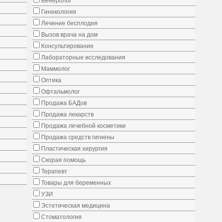
Венеролог
Гинекология
Лечение бесплодия
Вызов врача на дом
Консультирование
Лабораторные исследования
Маммолог
Оптика
Офтальмолог
Продажа БАДов
Продажа лекарств
Продажа лечебной косметики
Продажа средств гигиены
Пластическая хирургия
Скорая помощь
Терапевт
Товары для беременных
УЗИ
Эстетическая медицина
Стоматология