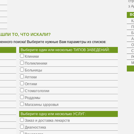
стр
з А
В
К
П
Б
АШЛИ ТО, ЧТО ИСКАЛИ?
А
енного поиска! Выберите нужные Вам параметры из списков:
О
Выберите один или несколько ТИПОВ ЗАВЕДЕНИЙ:
С
Клиники
Р
М
Поликлиники
Больницы
Аптеки
Оптики
Стоматологии
Роддомы
Магазины здоровья
Выберите одну или несколько УСЛУГ:
Заказ и доставка лекарств
Диагностика