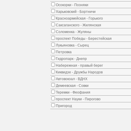
Осокорки - Позняки
Харьковский - Бортничи
Красноармейская - Горького
Саксаганского - Жилянская
Соломенка - Жуляны
проспект Победы - Берестейская
Лукьяновка - Сырец
Петровка
Гидропарк - Днепр
Набережная - правый берег
Киквидзе - Дружбы Народов
Автовокзал - ВДНХ
Демеевская - Совки
Теремки - Феофания
проспект Науки - Пирогово
Пригород