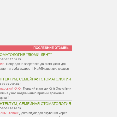
ПОСЛЕДНИЕ ОТЗЫВЫ
ОМАТОЛОГИЯ "ЛЮМИ-ДЕНТ"
6-08-05 17:36:25
вло
:
Нещодавно звертався до Люмі-Дент для
алення зуба мудрості. Найбільше хвилювався
НТЕКТУМ, СЕМЕЙНАЯ СТОМАТОЛОГИЯ
6-08-01 20:42:17
варський О.Ю.
:
Перший візит до Юлії Олексіївни
ишив у нас надзвичайно приємні враження
дяки її
НТЕКТУМ, СЕМЕЙНАЯ СТОМАТОЛОГИЯ
6-08-01 20:24:39
нець Степан
:
Довго відкладав лікування через