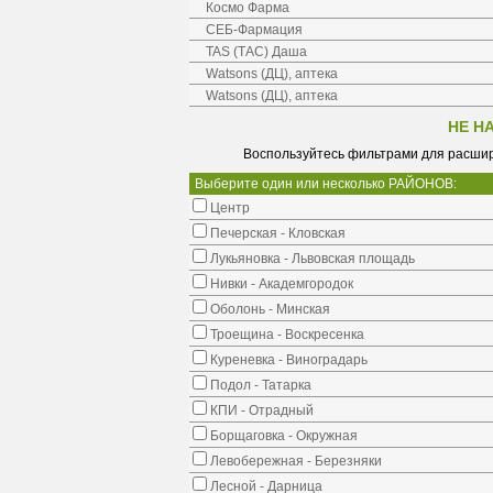
Космо Фарма
СЕБ-Фармация
TAS (ТАС) Даша
Watsons (ДЦ), аптека
Watsons (ДЦ), аптека
НЕ Н
Воспользуйтесь фильтрами для расшир
Выберите один или несколько РАЙОНОВ:
Центр
Печерская - Кловская
Лукьяновка - Львовская площадь
Нивки - Академгородок
Оболонь - Минская
Троещина - Воскресенка
Куреневка - Виноградарь
Подол - Татарка
КПИ - Отрадный
Борщаговка - Окружная
Левобережная - Березняки
Лесной - Дарница