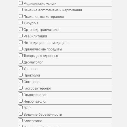
Медицинские услуги
Лечение алкоголизма и наркомании
Психолог, психотерапевт
Хирургия
Ортопед, травматолог
Реабилитация
Нетрадиционная медицина
Органические продукты
Товары для здоровья
Дерматолог
Урология
Проктолог
Онкология
Гастроэнтеролог
Эндокринолог
Невропатолог
ЛОР
Ведение беременности
Аллерголог