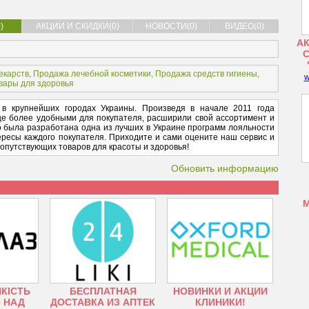
)
АКЦИИ И СКИДКИ(0)
НОВОСТИ(0)
ВИДЕО(0)
АК
екарств
,
Продажа лечебной косметики
,
Продажа средств гигиены
,
w
вары для здоровья
 в крупнейших городах Украины. Произведя в начале 2011 года
ще более удобными для покупателя, расширили свой ассортимент и
о была разработана одна из лучших в Украине программ лояльности
ересы каждого покупателя. Приходите и сами оцените наш сервис и
опутствующих товаров для красоты и здоровья!
Обновить информацию
ЯКІСТЬ
БЕСПЛАТНАЯ
НОВИНКИ И АКЦИИ
 НАД
ДОСТАВКА ИЗ АПТЕК
КЛИНИКИ!