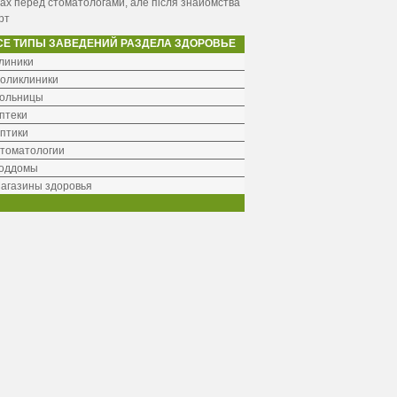
ах перед стоматологами, але після знайомства
рт
СЕ ТИПЫ ЗАВЕДЕНИЙ РАЗДЕЛА ЗДОРОВЬЕ
линики
оликлиники
ольницы
птеки
птики
томатологии
оддомы
агазины здоровья