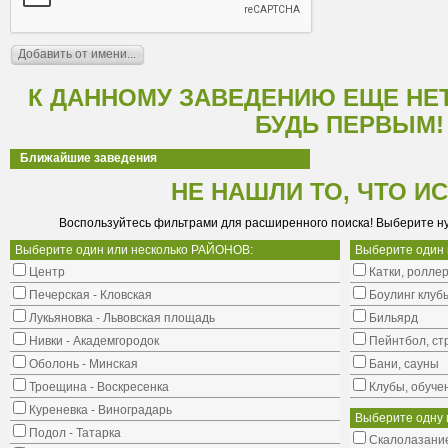
К ДАННОМУ ЗАВЕДЕНИЮ ЕЩЕ НЕ
БУДЬ ПЕРВЫМ!
Ближайшие заведения
НЕ НАШЛИ ТО, ЧТО И
Воспользуйтесь фильтрами для расширенного поиска! Выберите н
Выберите один или несколько РАЙОНОВ:
Выберите один
Центр
Катки, ролле
Печерская - Кловская
Боулинг клуб
Лукьяновка - Львовская площадь
Бильярд
Нивки - Академгородок
Пейнтбол, ст
Оболонь - Минская
Бани, сауны
Троещина - Воскресенка
Клубы, обуче
Куреневка - Виноградарь
Выберите одну 
Подол - Татарка
Cкалолазание