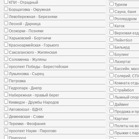
КПИ - Отрадный
Туризм
Борщаговка - Окружная
Сауна, баня
Левобережная - Березняки
Роллердром
Лесной - Дарница
Каток
Осокорки - Позняки
Верховая езд
Харьковский - Бортничи
Пейнтбол
Красноармейская - Горького
Бильярд
Саксаганского - Жилянская
Боулинг
Соломенка - Жуляны
Лазертаг
проспект Победы - Берестейская
Бассейн, мас
Лукьяновка - Сырец
Солярий, СП
Петровка
Комната отд
Гидропарк - Днепр
Страйкбол
Набережная - правый берег
Лыжный спорт
Киквидзе - Дружбы Народов
Дайвинг
Автовокзал - ВДНХ
Продажа и пр
Демеевская - Совки
Картинг
Теремки - Феофания
Полеты на в
проспект Науки - Пирогово
Прыжки с па
Пригород