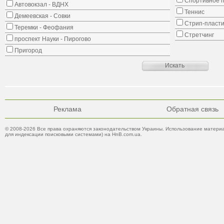
Спортивное 
Автовокзал - ВДНХ
Теннис
Демеевская - Совки
Стрип-пласти
Теремки - Феофания
Стретчинг
проспект Науки - Пирогово
Пригород
Реклама
Обратная связь
© 2008-2026 Все права охраняются законодательством Украины. Использование материа
для индексации поисковыми системами) на HnB.com.ua.