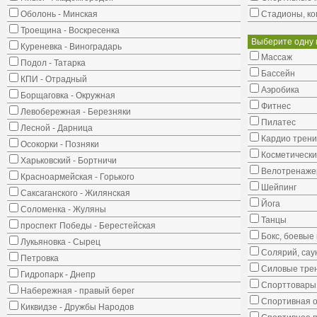
Оболонь - Минская
Стадионы, ко
Троещина - Воскресенка
Выберите одну 
Куреневка - Виноградарь
Массаж
Подол - Татарка
Бассейн
КПИ - Отрадный
Аэробика
Борщаговка - Окружная
Фитнес
Левобережная - Березняки
Пилатес
Лесной - Дарница
Кардио трени
Осокорки - Позняки
Косметически
Харьковский - Бортничи
Велотренаж
Красноармейская - Горького
Шейпинг
Саксаганского - Жилянская
Йога
Соломенка - Жуляны
Танцы
проспект Победы - Берестейская
Бокс, боевые 
Лукьяновка - Сырец
Солярий, сау
Петровка
Силовые тре
Гидропарк - Днепр
Спорттовары,
Набережная - правый берег
Спортивная о
Киквидзе - Дружбы Народов