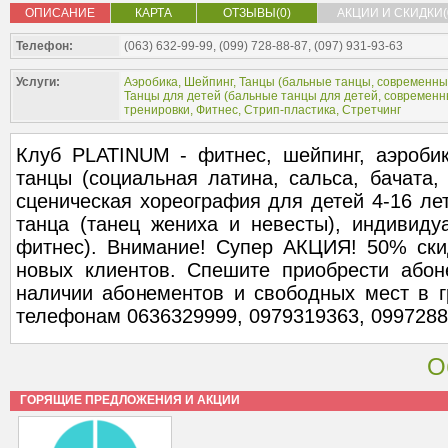
ОПИСАНИЕ
КАРТА
ОТЗЫВЫ(0)
АКЦИИ И СКИДКИ(
Телефон:
(063) 632-99-99, (099) 728-88-87, (097) 931-93-63
Услуги:
Аэробика
,
Шейпинг
,
Танцы (
бальные танцы
,
современны
Танцы для детей (
бальные танцы для детей
,
современн
тренировки
,
Фитнес
,
Стрип-пластика
,
Стретчинг
Клуб PLATINUM - фитнес, шейпинг, аэробика
танцы (социальная латина, сальса, бачата, 
сценическая хореография для детей 4-16 лет
танца (танец жениха и невесты), индивиду
фитнес). Внимание! Супер АКЦИЯ! 50% ски
новых клиентов. Спешите приобрести абоне
наличии абонементов и свободных мест в г
телефонам 0636329999, 0979319363, 0997288
О
ГОРЯЩИЕ ПРЕДЛОЖЕНИЯ И АКЦИИ