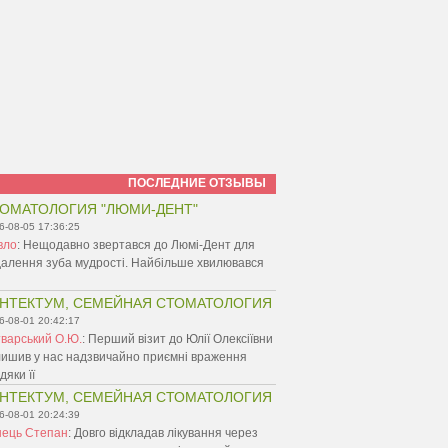
ПОСЛЕДНИЕ ОТЗЫВЫ
ОМАТОЛОГИЯ "ЛЮМИ-ДЕНТ"
6-08-05 17:36:25
вло
:
Нещодавно звертався до Люмі-Дент для
алення зуба мудрості. Найбільше хвилювався
НТЕКТУМ, СЕМЕЙНАЯ СТОМАТОЛОГИЯ
6-08-01 20:42:17
варський О.Ю.
:
Перший візит до Юлії Олексіївни
ишив у нас надзвичайно приємні враження
дяки її
НТЕКТУМ, СЕМЕЙНАЯ СТОМАТОЛОГИЯ
6-08-01 20:24:39
нець Степан
:
Довго відкладав лікування через