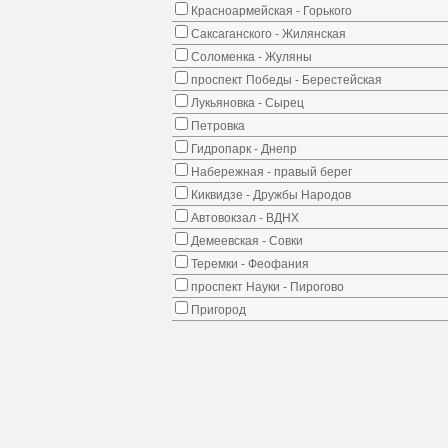
Красноармейская - Горького
Саксаганского - Жилянская
Соломенка - Жуляны
проспект Победы - Берестейская
Лукьяновка - Сырец
Петровка
Гидропарк - Днепр
Набережная - правый берег
Киквидзе - Дружбы Народов
Автовокзал - ВДНХ
Демеевская - Совки
Теремки - Феофания
проспект Науки - Пирогово
Пригород