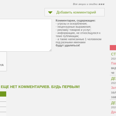
Все акции и скидки
Добавить комментарий
Комментарии, содержащие:
- угрозы и оскорбления;
- нецензурные выражения;
- рекламу товаров и услуг;
- информацию, не относящуюся к
теме публикации;
- а также написанные 1 человеком
под разными именами
будут удаляться!
СТ
202
Па
вид
че
ДЕ
202
 ЕЩЕ НЕТ КОММЕНТАРИЕВ. БУДЬ ПЕРВЫМ!
Зат
зал
зав
ДЕ
202
Ду