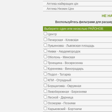
Аптека найкращих цін
Аптека Низких Цен
НЕ Н
Воспользуйтесь фильтрами для расшир
Выберите один или несколько РАЙОНОВ:
Центр
Печерская - Кловская
Лукьяновка - Львовская площадь
Нивки - Академгородок
Оболонь - Минская
Троещина - Воскресенка
Куреневка - Виноградарь
Подол - Татарка
КПИ - Отрадный
Борщаговка - Окружная
Левобережная - Березняки
Лесной - Дарница
Осокорки - Позняки
Харьковский - Бортничи