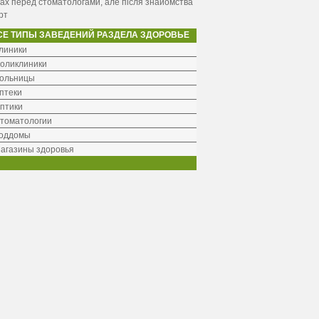
ах перед стоматологами, але після знайомства
рт
СЕ ТИПЫ ЗАВЕДЕНИЙ РАЗДЕЛА ЗДОРОВЬЕ
линики
оликлиники
ольницы
птеки
птики
томатологии
оддомы
агазины здоровья