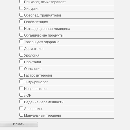
Психолог, психотерапевт
Хирургия
Ортопед, травматолог
Реабилитация
Нетрадиционная медицина
Органические продукты
Товары для здоровья
Дерматолог
Урология
Проктолог
Онкология
Гастроэнтеролог
Эндокринолог
Невропатолог
ЛОР
Ведение беременности
Аллерголог
Мануальный терапевт