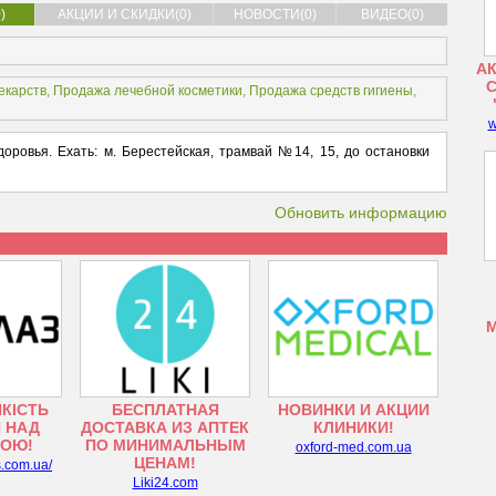
)
АКЦИИ И СКИДКИ(0)
НОВОСТИ(0)
ВИДЕО(0)
АК
екарств
,
Продажа лечебной косметики
,
Продажа средств гигиены
,
w
оровья. Ехать: м. Берестейская, трамвай №14, 15, до остановки
Обновить информацию
ЯКІСТЬ
БЕСПЛАТНАЯ
НОВИНКИ И АКЦИИ
 НАД
ДОСТАВКА ИЗ АПТЕК
КЛИНИКИ!
ТОЮ!
ПО МИНИМАЛЬНЫМ
oxford-med.com.ua
ЦЕНАМ!
s.com.ua/
Liki24.com