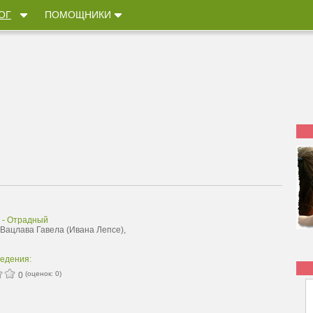
ОГ
ПОМОЩНИКИ
 - Отрадный
 Вацлава Гавела (Ивана Лепсе),
ведения:
(оценок:
0
)
0