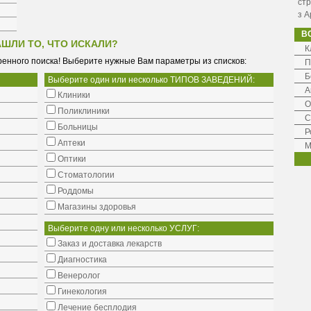
стр
з А
В
АШЛИ ТО, ЧТО ИСКАЛИ?
К
енного поиска! Выберите нужные Вам параметры из списков:
П
Б
Выберите один или несколько ТИПОВ ЗАВЕДЕНИЙ:
А
Клиники
О
Поликлиники
С
Больницы
Р
Аптеки
М
Оптики
Стоматологии
Роддомы
Магазины здоровья
Выберите одну или несколько УСЛУГ:
Заказ и доставка лекарств
Диагностика
Венеролог
Гинекология
Лечение бесплодия