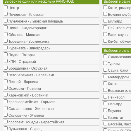
Выберите один или несколько РАЙОНОВ:
Выберите один
Центр
Катки, ролле
Печерская - Кловская
Боулинг клуб
Лукьяновка - Львовская площадь
Бильярд
Нивки - Академгородок
Пейнтбол, ст
Оболонь - Минская
Бани, сауны
Троещина - Воскресенка
Клубы, обуче
Куреневка - Виноградарь
Выберите одну 
Подол - Татарка
Cкалолазание
КПИ - Отрадный
Туризм
Борщаговка - Окружная
Сауна, баня
Левобережная - Березняки
Роллердром
Лесной - Дарница
Каток
Осокорки - Позняки
Верховая езд
Харьковский - Бортничи
Пейнтбол
Красноармейская - Горького
Бильярд
Саксаганского - Жилянская
Боулинг
Соломенка - Жуляны
Лазертаг
проспект Победы - Берестейская
Бассейн, мас
Лукьяновка - Сырец