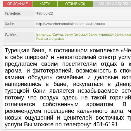
ОПИСАНИЕ
КАРТА
ОТЗЫВЫ(0)
АКЦИИ И СКИДКИ(
Телефон:
490-66-22
Сайт:
http://www.chervonakalina.com.ua/ru/sauna
Услуги:
Бильярд
,
Сауна, баня (
русская баня
,
турецкая баня, ха
Комната отдыха
Турецкая баня, в гостиничном комплексе «Ч
в себя широкий и неповторимый спектр услу
предлагаем своим посетителям отдых в 
арома- и фитотерапией, возможность в спо
камина обсудить семейные и деловые воп
напарившись в бане, искупаться в Дне
турецкой бани является незабываемое эсте
потому что воздух здесь не такой горячий
отличается собственным ароматом. В
рекомендуем посещение кальянного зала, ч
новых ощущений и ценителей восточных т
услуги Вы можете по телефону: 451-6191.