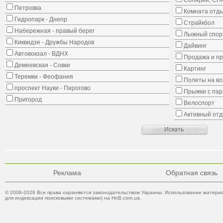
Солярий, СП
Петровка
Комната отд
Гидропарк - Днепр
Страйкбол
Набережная - правый берег
Лыжный спорт
Киквидзе - Дружбы Народов
Дайвинг
Автовокзал - ВДНХ
Продажа и пр
Демеевская - Совки
Картинг
Теремки - Феофания
Полеты на в
проспект Науки - Пирогово
Прыжки с па
Пригород
Велоспорт
Активный от
Реклама
Обратная связь
© 2008-2026 Все права охраняются законодательством Украины. Использование материа
для индексации поисковыми системами) на HnB.com.ua.