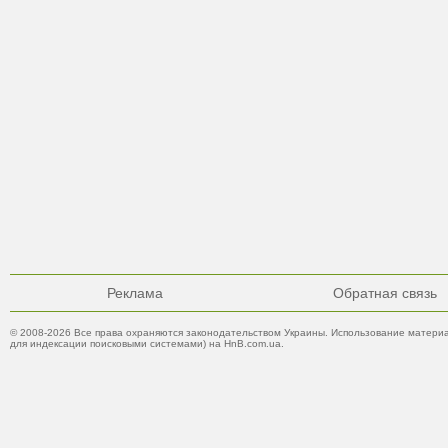
Реклама
Обратная связь
© 2008-2026 Все права охраняются законодательством Украины. Использование материа
для индексации поисковыми системами) на HnB.com.ua.