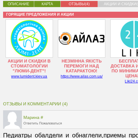
ОПИСАНИЕ
КАРТА
ОТЗЫВЫ(4)
АКЦИИ И СКИДКИ(
ГОРЯЩИЕ ПРЕДЛОЖЕНИЯ И АКЦИИ
АКЦИИ И СКИДКИ В
НЕЗМІННА ЯКІСТЬ
БЕСПЛА
СТОМАТОЛОГИИ
ПЕРЕМОГИ НАД
ДОСТАВКА 
"ЛЮМИ-ДЕНТ"!
КАТАРАКТОЮ!
ПО МИНИМ
ЦЕНА
www.lumident.kiev.ua
https://www.ailas.com.ua/
Liki24.
ОТЗЫВЫ И КОММЕНТАРИИ (4)
Марина
#
Ответить
Пожаловаться
Педиатры обалдели и обнаглели,приемы пров