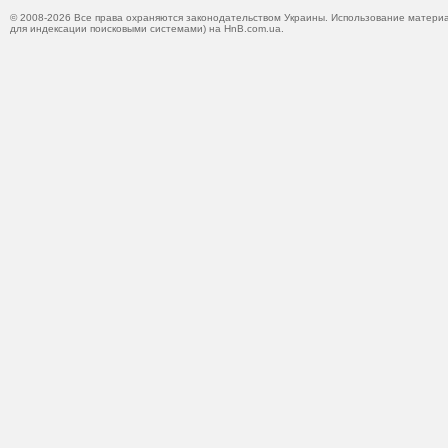
© 2008-2026 Все права охраняются законодательством Украины. Использование материа
для индексации поисковыми системами) на HnB.com.ua.