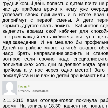
грудничковый день попасть с дитем почти не р
час до прийома врача к нему уже очередь
успевает своих принимать и в итоге врач 
доприймут с первой смены. А дети терпет
кормить,другого спать ложить.  Кабинетов сд
выделить врачам свой кабинет для спокой
сестрам каждой есть ккбинет,а вы тут с деть
мед.заведение! И не мешало бы профильны
Детей на районе много, а чтоб каждого обс
надо брать направление,звонить и станов
вотпрос если срочно надо специалист,что
поликлиниках хоть дни выделяют когда врач
прийомы,а у нас через одно место!! Зато 
пожалуйста и не важно детей принимают или 
Гость
#
Ответить
Пожаловаться
2.11.2015 врач отоларинголог покинула ра
время. На запись в 18:30 пациент не попал. 