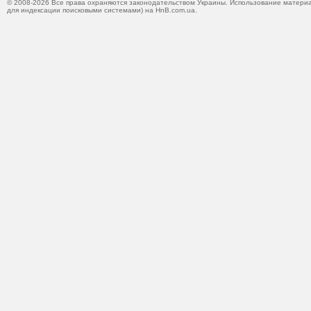
© 2008-2026 Все права охраняются законодательством Украины. Использование материа
для индексации поисковыми системами) на HnB.com.ua.