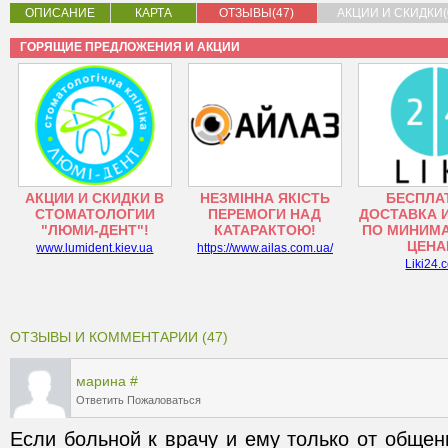
ОПИСАНИЕ
КАРТА
ОТЗЫВЫ(47)
АКЦИИ И СКИДКИ(
ГОРЯЩИЕ ПРЕДЛОЖЕНИЯ И АКЦИИ
АКЦИИ И СКИДКИ В
НЕЗМІННА ЯКІСТЬ
БЕСПЛА
СТОМАТОЛОГИИ
ПЕРЕМОГИ НАД
ДОСТАВКА 
"ЛЮМИ-ДЕНТ"!
КАТАРАКТОЮ!
ПО МИНИМ
ЦЕНА
www.lumident.kiev.ua
https://www.ailas.com.ua/
Liki24.
ОТЗЫВЫ И КОММЕНТАРИИ (47)
марина
#
Ответить
Пожаловаться
Если больной к врачу и ему только от общени