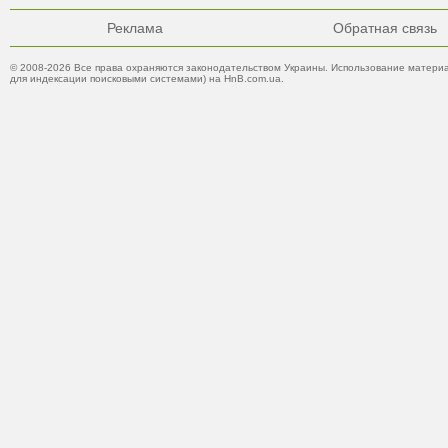
Реклама
Обратная связь
© 2008-2026 Все права охраняются законодательством Украины. Использование материа
для индексации поисковыми системами) на HnB.com.ua.