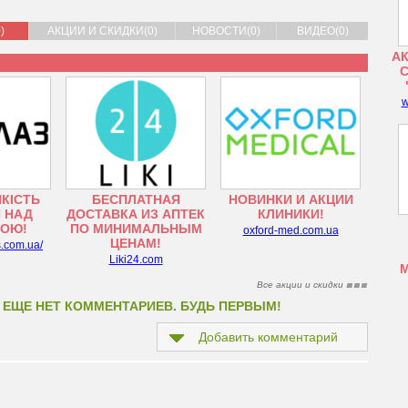
)
АКЦИИ И СКИДКИ(0)
НОВОСТИ(0)
ВИДЕО(0)
АК
w
ЯКІСТЬ
БЕСПЛАТНАЯ
НОВИНКИ И АКЦИИ
 НАД
ДОСТАВКА ИЗ АПТЕК
КЛИНИКИ!
ТОЮ!
ПО МИНИМАЛЬНЫМ
oxford-med.com.ua
ЦЕНАМ!
s.com.ua/
Liki24.com
Все акции и скидки
 ЕЩЕ НЕТ КОММЕНТАРИЕВ. БУДЬ ПЕРВЫМ!
Добавить комментарий