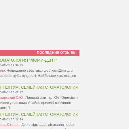
ПОСЛЕДНИЕ ОТЗЫВЫ
ОМАТОЛОГИЯ "ЛЮМИ-ДЕНТ"
6-08-05 17:36:25
вло
:
Нещодавно звертався до Люмі-Дент для
алення зуба мудрості. Найбільше хвилювався
НТЕКТУМ, СЕМЕЙНАЯ СТОМАТОЛОГИЯ
6-08-01 20:42:17
варський О.Ю.
:
Перший візит до Юлії Олексіївни
ишив у нас надзвичайно приємні враження
дяки її
НТЕКТУМ, СЕМЕЙНАЯ СТОМАТОЛОГИЯ
6-08-01 20:24:39
нець Степан
:
Довго відкладав лікування через