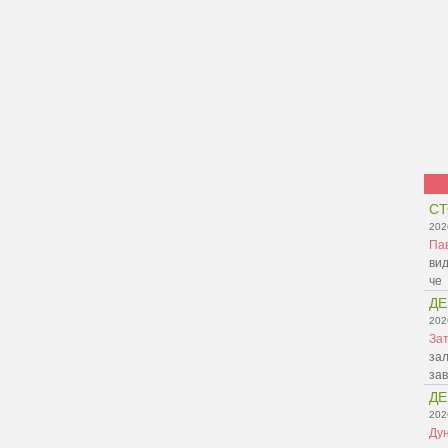
СТ
202
Па
вид
че
ДЕ
202
Зат
зал
зав
ДЕ
202
Ду