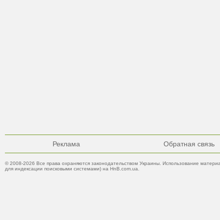
Реклама
Обратная связь
© 2008-2026 Все права охраняются законодательством Украины. Использование материа
для индексации поисковыми системами) на HnB.com.ua.