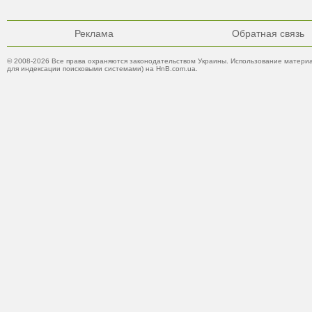
Реклама
Обратная связь
© 2008-2026 Все права охраняются законодательством Украины. Использование материа
для индексации поисковыми системами) на HnB.com.ua.