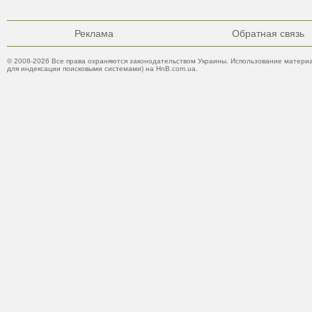
Реклама
Обратная связь
© 2008-2026 Все права охраняются законодательством Украины. Использование материа
для индексации поисковыми системами) на HnB.com.ua.