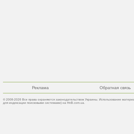
Реклама
Обратная связь
© 2008-2026 Все права охраняются законодательством Украины. Использование материа
для индексации поисковыми системами) на HnB.com.ua.