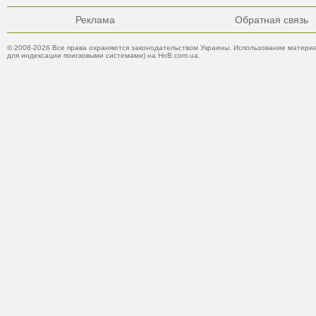
Реклама
Обратная связь
© 2008-2026 Все права охраняются законодательством Украины. Использование материа
для индексации поисковыми системами) на HnB.com.ua.