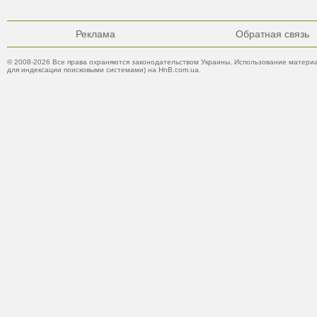
Реклама
Обратная связь
© 2008-2026 Все права охраняются законодательством Украины. Использование материа
для индексации поисковыми системами) на HnB.com.ua.