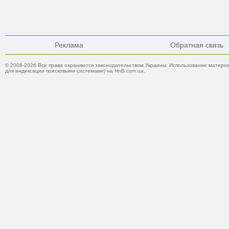
Реклама
Обратная связь
© 2008-2026 Все права охраняются законодательством Украины. Использование материа
для индексации поисковыми системами) на HnB.com.ua.