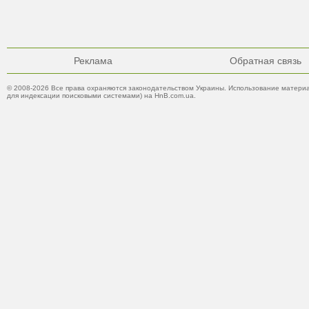
Реклама
Обратная связь
© 2008-2026 Все права охраняются законодательством Украины. Использование материа
для индексации поисковыми системами) на HnB.com.ua.