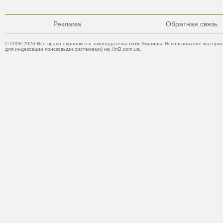
Реклама
Обратная связь
© 2008-2026 Все права охраняются законодательством Украины. Использование материа
для индексации поисковыми системами) на HnB.com.ua.