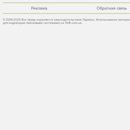
Реклама
Обратная связь
© 2008-2026 Все права охраняются законодательством Украины. Использование материа
для индексации поисковыми системами) на HnB.com.ua.