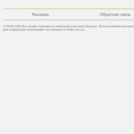
Реклама
Обратная связь
© 2008-2026 Все права охраняются законодательством Украины. Использование материа
для индексации поисковыми системами) на HnB.com.ua.