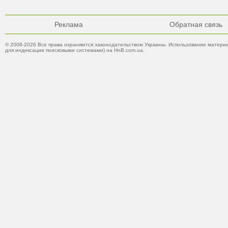
Реклама
Обратная связь
© 2008-2026 Все права охраняются законодательством Украины. Использование материа
для индексации поисковыми системами) на HnB.com.ua.