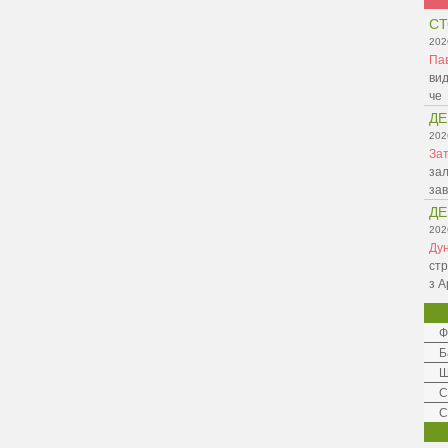
СТ
202
Па
вид
че
ДЕ
202
Зат
зал
зав
ДЕ
202
Ду
стр
з А
Ф
Б
Ш
C
С