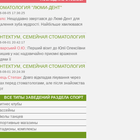
ОМАТОЛОГИЯ "ЛЮМИ-ДЕНТ"
6-08-05 17:36:25
вло
:
Нещодавно звертався до Люмі-Дент для
алення зуба мудрості. Найбільше хвилювався
НТЕКТУМ, СЕМЕЙНАЯ СТОМАТОЛОГИЯ
6-08-01 20:42:17
варський О.Ю.
:
Перший візит до Юлії Олексіївни
ишив у нас надзвичайно приємні враження
дяки її
НТЕКТУМ, СЕМЕЙНАЯ СТОМАТОЛОГИЯ
6-08-01 20:24:39
нець Степан
:
Довго відкладав лікування через
ах перед стоматологами, але після знайомства
рт
ВСЕ ТИПЫ ЗАВЕДЕНИЙ РАЗДЕЛА СПОРТ
итнес клубы
ассейны
колы танцев
портивные магазины
тадионы, комплексы