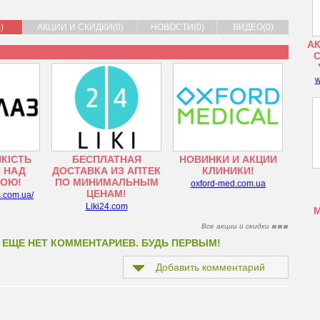
)
АКЦИИ И СКИДКИ(0)
НОВОСТИ(0)
ВИДЕО(0)
АК
w
ЯКІСТЬ
БЕСПЛАТНАЯ
НОВИНКИ И АКЦИИ
 НАД
ДОСТАВКА ИЗ АПТЕК
КЛИНИКИ!
ТОЮ!
ПО МИНИМАЛЬНЫМ
oxford-med.com.ua
ЦЕНАМ!
s.com.ua/
Liki24.com
Все акции и скидки
 ЕЩЕ НЕТ КОММЕНТАРИЕВ. БУДЬ ПЕРВЫМ!
Добавить комментарий