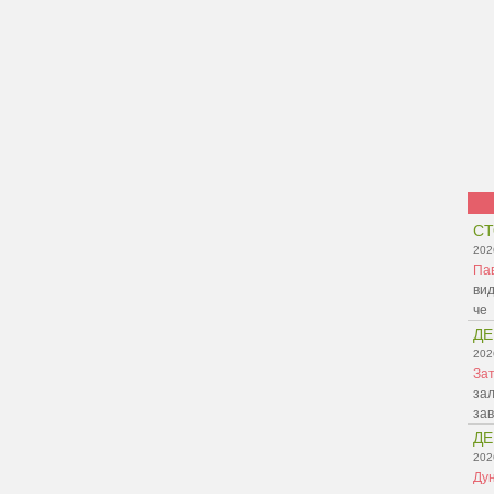
СТ
202
Па
вид
че
ДЕ
202
Зат
зал
зав
ДЕ
202
Ду