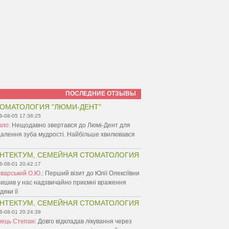
ПОСЛЕДНИЕ ОТЗЫВЫ
ОМАТОЛОГИЯ "ЛЮМИ-ДЕНТ"
6-08-05 17:36:25
вло
:
Нещодавно звертався до Люмі-Дент для
алення зуба мудрості. Найбільше хвилювався
НТЕКТУМ, СЕМЕЙНАЯ СТОМАТОЛОГИЯ
6-08-01 20:42:17
варський О.Ю.
:
Перший візит до Юлії Олексіївни
ишив у нас надзвичайно приємні враження
дяки її
НТЕКТУМ, СЕМЕЙНАЯ СТОМАТОЛОГИЯ
6-08-01 20:24:39
нець Степан
:
Довго відкладав лікування через