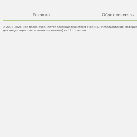
Реклама
Обратная связь
© 2008-2026 Все права охраняются законодательством Украины. Использование материа
для индексации поисковыми системами) на HnB.com.ua.