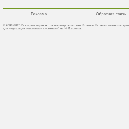
Реклама
Обратная связь
© 2008-2026 Все права охраняются законодательством Украины. Использование материа
для индексации поисковыми системами) на HnB.com.ua.