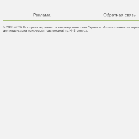
Реклама
Обратная связь
© 2008-2026 Все права охраняются законодательством Украины. Использование материа
для индексации поисковыми системами) на HnB.com.ua.