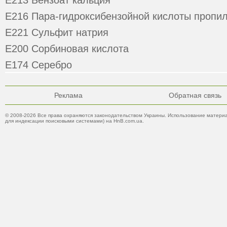
E213 Бензоат кальция
E216 Пара-гидроксибензойной кислоты пропи
E221 Сульфит натрия
E200 Сорбиновая кислота
E174 Серебро
Реклама
Обратная связь
© 2008-2026 Все права охраняются законодательством Украины. Использование материа
для индексации поисковыми системами) на HnB.com.ua.