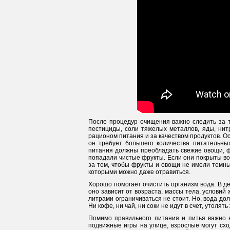
После процедур очищения важно следить за т
пестициды, соли тяжелых металлов, яды, нит
рационом питания и за качеством продуктов. Ос
он требует большего количества питательны
питания должны преобладать свежие овощи, фр
попадали чистые фрукты. Если они покрыты вос
за тем, чтобы фрукты и овощи не имели темны
которыми можно даже отравиться.
Хорошо помогает очистить организм вода. В де
оно зависит от возраста, массы тела, условий
литрами ограничиваться не стоит. Но, вода д
Ни кофе, ни чай, ни соки не идут в счет, утолят
Помимо правильного питания и питья важно в
подвижные игры на улице, взрослые могут схо