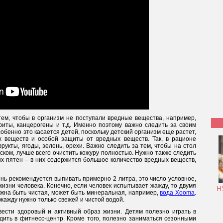
ем, чтобы в организм не поступали вредные вещества, например,
риты, канцерогены и т.д. Именно поэтому важно следить за своим
обенно это касается детей, поскольку детский организм еще растет,
х веществ и особой защиты от вредных веществ. Так, в рационе
укты, ягоды, зелень, орехи. Важно следить за тем, чтобы на стол
ком, лучше всего очистить кожуру полностью. Нужно также следить
х пятен – в них содержится большое количество вредных веществ,
нь рекомендуется выпивать примерно 2 литра, это число условное,
 жизни человека. Конечно, если человек испытывает жажду, то двумя
Н
олжна быть чистая, может быть минеральная, например,
вода Xooma
.
ь жажду нужно только свежей и чистой водой.
ести здоровый и активный образ жизни. Детям полезно играть в
дить в фитнесс-центр. Кроме того, полезно заниматься сезонными