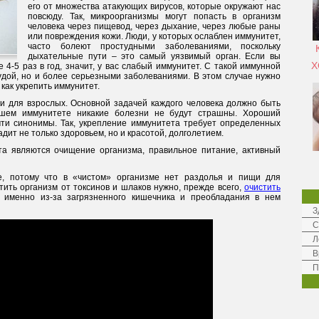
его от множества атакующих вирусов, которые окружают нас
повсюду. Так, микроорганизмы могут попасть в организм
человека через пищевод, через дыхание, через любые раны
или повреждения кожи. Люди, у которых ослаблен иммунитет,
часто болеют простудными заболеваниями, поскольку
дыхательные пути – это самый уязвимый орган. Если вы
Х
е 4-5 раз в год, значит, у вас слабый иммунитет. С такой иммунной
удой, но и более серьезными заболеваниями. В этом случае нужно
и как укрепить иммунитет.
 и для взрослых. Основной задачей каждого человека должно быть
рошем иммунитете никакие болезни не будут страшны. Хороший
ти синонимы. Так, укрепление иммунитета требует определенных
адит не только здоровьем, но и красотой, долголетием.
а являются очищение организма, правильное питание, активный
, потому что в «чистом» организме нет раздолья и пищи для
ить организм от токсинов и шлаков нужно, прежде всего,
очистить
 именно из-за загрязненного кишечника и преобладания в нем
З
С
Л
В
П