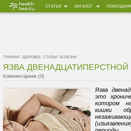
СТАТЬИ
КАТАЛОГ
ПОМОЩНИ
ГЛАВНАЯ
:
ЗДОРОВЬЕ
:
СТАТЬИ
:
БОЛЕЗНИ
ЯЗВА ДВЕНАДЦАТИПЕРСТНОЙ
Комментариев (0)
Язва двена
это хрониче
котором на
кишки обр
незажи
(изъязвлен
периоды н