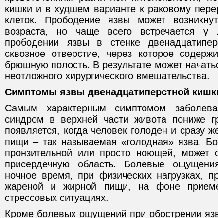
кишки и в худшем варианте к раковому пер
клеток. Прободение язвы может возникну
возраста, но чаще всего встречается у
прободении язвы в стенке двенадцатипер
сквозное отверстие, через которое содерж
брюшную полость. В результате может начать
неотложного хирургического вмешательства.
Симптомы язвы двенадцатиперстной кишк
Самым характерным симптомом заболева
синдром в верхней части живота пониже г
появляется, когда человек голоден и сразу ж
пищи – так называемая «голодная» язва. Бо
пронзительной или просто ноющей, может 
присердечную область. Болевые ощущени
ночное время, при физических нагрузках, п
жареной и жирной пищи, на фоне приеме
стрессовых ситуациях.
Кроме болевых ощущений при обострении яз