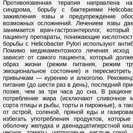
Противоязвенная терапия направлена на
синдрома, борьбу с бактериями Helicobac
заживления язвы и предупреждение обо
возможных осложнений. Лечением язвы две
занимается врач-гастроэнтеролог, который
пациенту препараты, понижающие кислотност
борьбы с Helicobacter Pylori используют ант
Помимо медикаментозного лечения исход
зависит от самого пациента, который долже
образ жизни (режим питания, режим тр
эмоциональное состояние) и пересмотрет
привычкам — курению и алкоголю. Рекоменд
питание (до шести раз в день), последний пр
позже, чем за три часа до сна. В рацион
потребление жира (исключают сливочное м
сорта птицы и рыбы, торты и пирожные), а та
от острой, соленой, пряной еды и газирова
избегать употребления продуктов, которы
оболочку желудка и двенадцатиперстной киш
чеснок, томаты, цитрусовые, кислые соки).