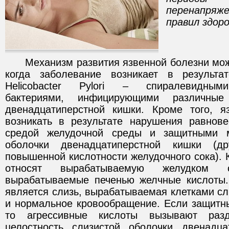
перенапряже
правил здор
Механизм развития язвенной болезни може
когда заболевание возникает в результа
Helicobacter Pylori – спиралевидным
бактериями, инфицирующими различны
двенадцатиперстной кишки. Кроме того, я
возникать в результате нарушения равнов
средой желудочной среды и защитными м
оболочки двенадцатиперстной кишки (др
повышенной кислотности желудочного сока).
относят вырабатываемую желудком 
вырабатываемые печенью желчные кислоты
является слизь, вырабатываемая клетками сл
и нормальное кровообращение. Если защитн
то агрессивные кислоты вызывают раз
целостность слизистой оболочки двенадц