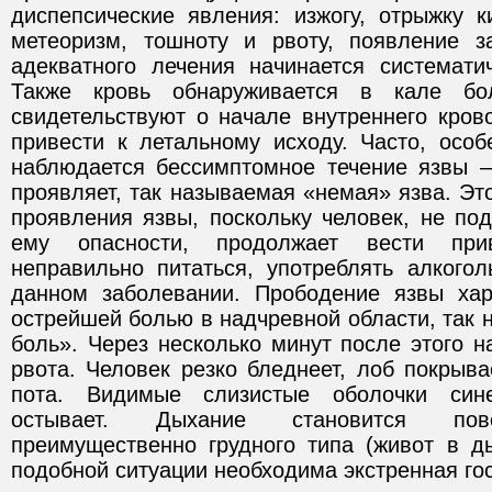
диспепсические явления: изжогу, отрыжку к
метеоризм, тошноту и рвоту, появление з
адекватного лечения начинается системати
Также кровь обнаруживается в кале бо
свидетельствуют о начале внутреннего кров
привести к летальному исходу. Часто, осо
наблюдается бессимптомное течение язвы –
проявляет, так называемая «немая» язва. Э
проявления язвы, поскольку человек, не по
ему опасности, продолжает вести при
неправильно питаться, употреблять алкогол
данном заболевании. Прободение язвы хар
острейшей болью в надчревной области, так
боль». Через несколько минут после этого 
рвота. Человек резко бледнеет, лоб покрыв
пота. Видимые слизистые оболочки сине
остывает. Дыхание становится пове
преимущественно грудного типа (живот в ды
подобной ситуации необходима экстренная го