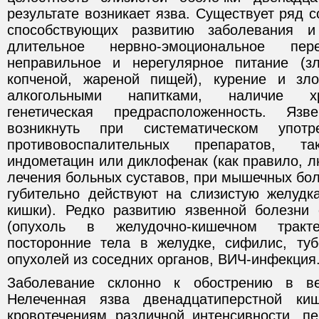
результате возникает язва. Существует ряд 
способствующих развитию заболевания и
длительное нервно-эмоциональное пере
неправильное и нерегулярное питание (зл
копченой, жареной пищей), курение и зло
алкогольными напитками, наличие хро
генетическая предрасположенность. Яз
возникнуть при систематическом употр
противовоспалительных препаратов, т
индометацин или диклофенак (как правило, 
лечения больных суставов, при мышечных бол
губительно действуют на слизистую желудк
кишки). Редко развитию язвенной болезни 
(опухоль в желудочно-кишечном тракт
посторонние тела в желудке, сифилис, туб
опухолей из соседних органов, ВИЧ-инфекция
Заболевание склонно к обострению в ве
Нелеченная язва двенадцатиперстной ки
кровотечениям различной интенсивности, п