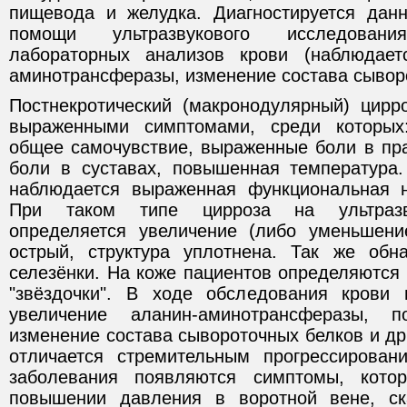
пищевода и желудка. Диагностируется дан
помощи ультразвукового исследован
лабораторных анализов крови (наблюдает
аминотрансферазы, изменение состава сыворо
Постнекротический (макронодулярный) цирро
выраженными симптомами, среди которых
общее самочувствие, выраженные боли в пра
боли в суставах, повышенная температура
наблюдается выраженная функциональная н
При таком типе цирроза на ультразв
определяется увеличение (либо уменьшени
острый, структура уплотнена. Так же обн
селезёнки. На коже пациентов определяются
"звёздочки". В ходе обследования крови 
увеличение аланин-аминотрансферазы, п
изменение состава сывороточных белков и д
отличается стремительным прогрессирован
заболевания появляются симптомы, кото
повышении давления в воротной вене, ск