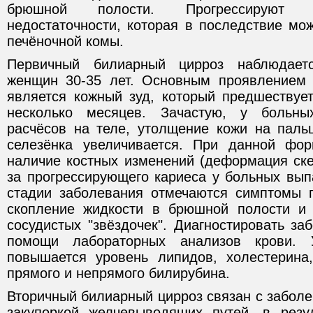
брюшной полости. Прогрессируют я
недостаточности, которая в последствие мо
печёночной комы.
Первичный билиарный цирроз наблюдает
женщин 30-35 лет. Основным проявлением
является кожный зуд, который предшествуе
несколько месяцев. Зачастую, у больн
расчёсов на теле, утолщение кожи на пальц
селезёнка увеличивается. При данной фор
наличие костных изменений (деформация скел
за прогрессирующего кариеса у больных вып
стадии заболевания отмечаются симптомы п
скопление жидкости в брюшной полости и
сосудистых "звёздочек". Диагностировать з
помощи лабораторных анализов крови.
повышается уровень липидов, холестерина
прямого и непрямого билирубина.
Вторичный билиарный цирроз связан с забол
закупоркой желчевыводящих путей, в резу