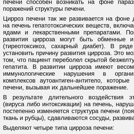
печени способен возникать на фоне параз
поражений структуры печени.
Цирроз печени так же развивается на фоне 
на печень гепатотоксических веществ, вклю
ядами и лекарственными препаратами. По
развития цирроза могут быть обменные 
(тиреотоксикоз, сахарный диабет). В ряд
установить причину развития цирроза. Это мо
том, что пациент переболел скрытой безжел
гепатита. В развитии цирроза имеют весо
иммунологические нарушения в орган
комплексов аутоантиген-антитело, которые
печени, вызывая их дальнейшее поражение.
В результате длительного воздействия эт
(вируса либо интоксикации) на печень, нару
постепенно изменяется структура печени (по
ткань и рубцы), сдавливаются сосуды, развива
Выделяют четыре типа цирроза печени: