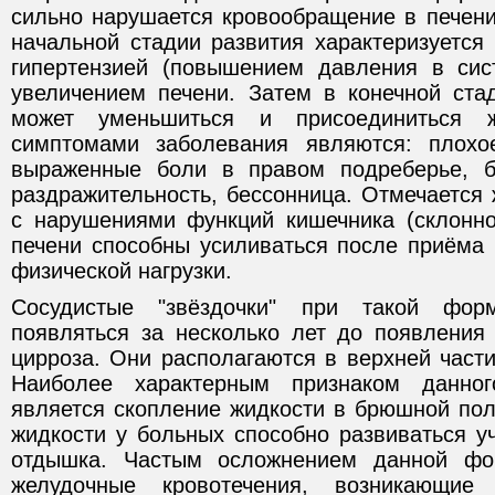
сильно нарушается кровообращение в печени
начальной стадии развития характеризуется
гипертензией (повышением давления в сис
увеличением печени. Затем в конечной ста
может уменьшиться и присоединиться ж
симптомами заболевания являются: плохо
выраженные боли в правом подреберье, б
раздражительность, бессонница. Отмечается
с нарушениями функций кишечника (склонно
печени способны усиливаться после приёма 
физической нагрузки.
Сосудистые "звёздочки" при такой фор
появляться за несколько лет до появлени
цирроза. Они располагаются в верхней части
Наиболее характерным признаком данног
является скопление жидкости в брюшной пол
жидкости у больных способно развиваться у
отдышка. Частым осложнением данной фо
желудочные кровотечения, возникающи