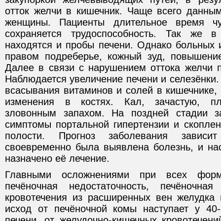
отток желчи в кишечник. Чаще всего данны
женщины. Пациенты длительное время чу
сохраняется трудоспособность. Так же 
находятся и пробы печени. Однако больных 
правом подреберье, кожный зуд, повышени
Далее в связи с нарушением оттока желчи п
Наблюдается увеличение печени и селезёнки.
всасывания витаминов и солей в кишечнике,
изменения в костях. Кал, зачастую, п
зловонным запахом. На поздней стадии з
симптомы портальной гипертензии и скопле
полости. Прогноз заболевания зависи
своевременно была выявлена болезнь, и на
назначено её лечение.
Главными осложнениями при всех форм
печёночная недостаточность, печёночна
кровотечения из расширенных вен желудка
исход от печёночной комы наступает у 40
печени, от желудочно-кишечных кровотечени