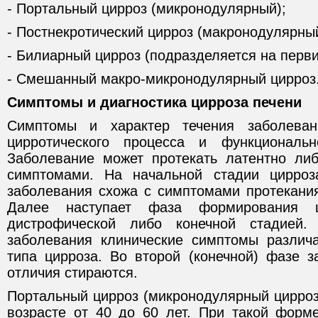
- Портальный цирроз (микронодулярный);
- Постнекротический цирроз (макронодулярный
- Билиарный цирроз (подразделяется на перви
- Смешанный макро-микронодулярный цирроз
Симптомы и диагностика цирроза печени
Симптомы и характер течения заболеван
цирротического процесса и функциональн
Заболевание может протекать латентно ли
симптомами. На начальной стадии цирроз
заболевания схожа с симптомами протекания
Далее наступает фаза формирования ц
дистрофической либо конечной стадией.
заболевания клинические симптомы различ
типа цирроза. Во второй (конечной) фазе з
отличия стираются.
Портальный цирроз (микронодулярный цирроз
возрасте от 40 до 60 лет. При такой форм