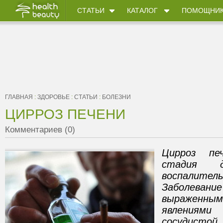
СТАТЬИ
КАТАЛОГ
ПОМОЩНИ
ГЛАВНАЯ
:
ЗДОРОВЬЕ
:
СТАТЬИ
:
БОЛЕЗНИ
ЦИРРОЗ ПЕЧЕНИ
Комментариев (0)
Цирроз пе
стадия д
воспалитель
Заболеван
выраженны
явления
сосудисто