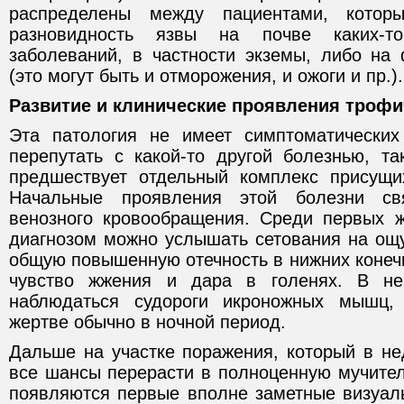
распределены между пациентами, котор
разновидность язвы на почве каких-т
заболеваний, в частности экземы, либо на
(это могут быть и отморожения, и ожоги и пр.).
Развитие и клинические проявления троф
Эта патология не имеет симптоматических
перепутать с какой-то другой болезнью, та
предшествует отдельный комплекс присущи
Начальные проявления этой болезни с
венозного кровообращения. Среди первых 
диагнозом можно услышать сетования на ощу
общую повышенную отечность в нижних конечн
чувство жжения и дара в голенях. В не
наблюдаться судороги икроножных мышц,
жертве обычно в ночной период.
Дальше на участке поражения, который в н
все шансы перерасти в полноценную мучител
появляются первые вполне заметные визуаль