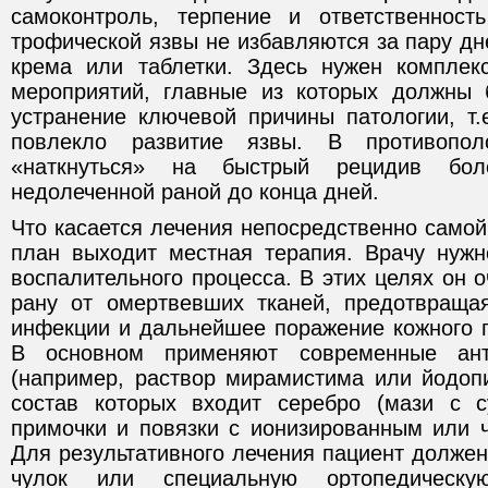
самоконтроль, терпение и ответственност
трофической язвы не избавляются за пару д
крема или таблетки. Здесь нужен комплек
мероприятий, главные из которых должны 
устранение ключевой причины патологии, т.
повлекло развитие язвы. В противопо
«наткнуться» на быстрый рецидив бо
недолеченной раной до конца дней.
Что касается лечения непосредственно самой 
план выходит местная терапия. Врачу нуж
воспалительного процесса. В этих целях он
рану от омертвевших тканей, предотвраща
инфекции и дальнейшее поражение кожного п
В основном применяют современные анти
(например, раствор мирамистима или йодопи
состав которых входит серебро (мази с с
примочки и повязки с ионизированным или ч
Для результативного лечения пациент долже
чулок или специальную ортопедическ