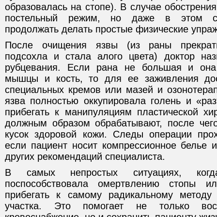
образовалась на стопе). В случае обострени
постельный режим, но даже в этом со
продолжать делать простые физические упра
После очищения язвы (из раны прекрат
подсохла и стала алого цвета) доктор на
рубцевания. Если рана не большая и она
мышцы и кость, то для ее заживления дос
специальных кремов или мазей и озонотерап
язва полностью оккупировала голень и «раз
прибегать к манипуляциям пластической хир
должным образом обрабатывают, после чег
кусок здоровой кожи. Следы операции про
если пациент носит компрессионное белье и
других рекомендаций специалиста.
В самых непростых ситуациях, когд
поспособствовала омертвлению стопы и
прибегать к самому радикальному методу 
участка. Это помогает не только вос