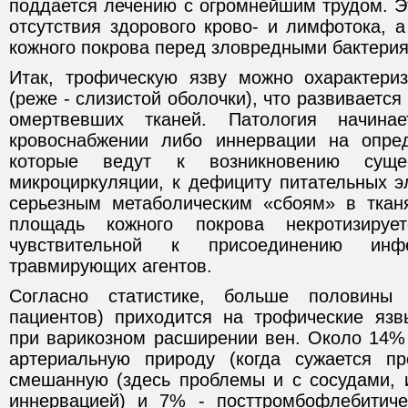
поддается лечению с огромнейшим трудом. Э
отсутствия здорового крово- и лимфотока, а
кожного покрова перед зловредными бактери
Итак, трофическую язву можно охарактери
(реже - слизистой оболочки), что развивается
омертвевших тканей. Патология начин
кровоснабжении либо иннервации на опред
которые ведут к возникновению сущ
микроциркуляции, к дефициту питательных э
серьезным метаболическим «сбоям» в ткан
площадь кожного покрова некротизирует
чувствительной к присоединению ин
травмирующих агентов.
Согласно статистике, больше половин
пациентов) приходится на трофические язв
при варикозном расширении вен. Около 14%
артериальную природу (когда сужается пр
смешанную (здесь проблемы и с сосудами, 
иннервацией) и 7% - посттромбофлебитич