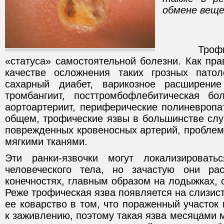
обмене веще
Трофичес
«статуса» самостоятельной болезни. Как пра
качестве осложнения таких грозных патол
сахарный диабет, варикозное расширени
тромбангиит, посттромбофлебитическая бо
аортоартериит, периферические полиневропат
общем, трофические язвы в большинстве слу
поврежденных кровеносных артерий, проблем
мягкими тканями.
Эти ранки-язвочки могут локализироват
человеческого тела, но зачастую они ра
конечностях, главным образом на лодыжках, с
Реже трофическая язва появляется на слизис
ее коварство в том, что пораженный участок 
к заживлению, поэтому такая язва месяцами м