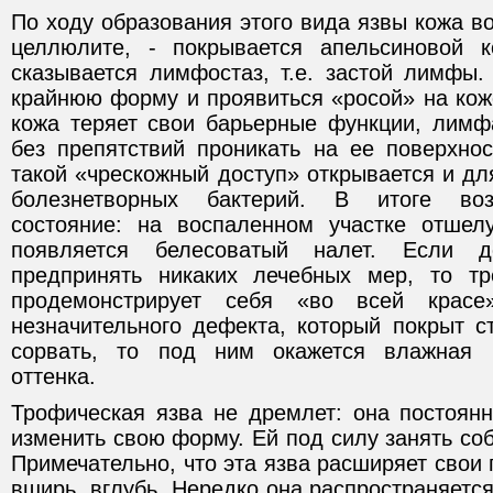
По ходу образования этого вида язвы кожа во
целлюлите, - покрывается апельсиновой к
сказывается лимфостаз, т.е. застой лимфы.
крайнюю форму и проявиться «росой» на коже 
кожа теряет свои барьерные функции, лимф
без препятствий проникать на ее поверхнос
такой «чрескожный доступ» открывается и дл
болезнетворных бактерий. В итоге воз
состояние: на воспаленном участке отшел
появляется белесоватый налет. Если 
предпринять никаких лечебных мер, то тр
продемонстрирует себя «во всей крас
незначительного дефекта, который покрыт с
сорвать, то под ним окажется влажная 
оттенка.
Трофическая язва не дремлет: она постоянн
изменить свою форму. Ей под силу занять со
Примечательно, что эта язва расширяет свои
вширь, вглубь. Нередко она распространяет