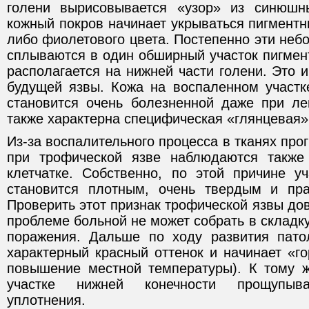
голени вырисовывается «узор» из синюшн
кожный покров начинает укрываться пигмент
либо фиолетового цвета. Постепенно эти не
сплываются в один обширный участок пигмен
располагается на нижней части голени. Это 
будущей язвы. Кожа на воспаленном участк
становится очень болезненной даже при ле
также характерна специфическая «глянцевая»
Из-за воспалительного процесса в тканях пр
при трофической язве наблюдаются также
клетчатке. Собственно, по этой причине у
становится плотным, очень твердым и пра
Проверить этот признак трофической язвы дов
проблеме больной не может собрать в складку
поражения. Дальше по ходу развития пато
характерный красный оттенок и начинает «г
повышение местной температуры). К тому 
участке нижней конечности прощупыва
уплотнения.