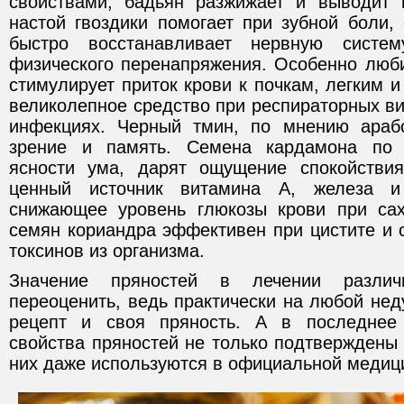
свойствами, бадьян разжижает и выводит 
настой гвоздики помогает при зубной боли,
быстро восстанавливает нервную систе
физического перенапряжения. Особенно люб
стимулирует приток крови к почкам, легким и
великолепное средство при респираторных в
инфекциях. Черный тмин, по мнению арабс
зрение и память. Семена кардамона по 
ясности ума, дарят ощущение спокойствия
ценный источник витамина А, железа и
снижающее уровень глюкозы крови при сах
семян кориандра эффективен при цистите и 
токсинов из организма.
Значение пряностей в лечении различ
переоценить, ведь практически на любой нед
рецепт и своя пряность. А в последнее
свойства пряностей не только подтверждены 
них даже используются в официальной медиц