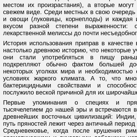
местом их произрастания), а вторые могут
свежем виде. Среди местных в свою очередь
и овощи (луковицы, корнеплоды) и каждая 
вкусом разной степени выраженности:
лекарственной мелиссы до почти несъедобного
История использования приправ в качестве 
настолько древнюю историю, что некоторые у
они стали употребляться в пищу рань
подкрепляют обычно фактом большей дос
некоторых уголках мира и необходимостью 
условиях жаркого климата. А то, что мно
бактерицидными свойствами и способно
послужило веской причиной для их широчайш
Первые упоминания о специях и пря
тысячелетием до нашей эры и встречаются в
древнейших восточных цивилизаций: Индии,
путь пряностей лежит через античный период 
Средневековье, когда после крушения рим