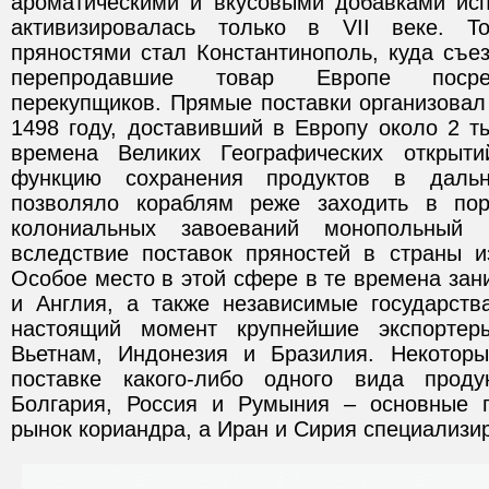
ароматическими и вкусовыми добавками ис
активизировалась только в VII веке. Т
пряностями стал Константинополь, куда съе
перепродавшие товар Европе посред
перекупщиков. Прямые поставки организовал
1498 году, доставивший в Европу около 2 т
времена Великих Географических открыт
функцию сохранения продуктов в дальн
позволяло кораблям реже заходить в по
колониальных завоеваний монопольный 
вследствие поставок пряностей в страны и
Особое место в этой сфере в те времена за
и Англия, а также независимые государств
настоящий момент крупнейшие экспортер
Вьетнам, Индонезия и Бразилия. Некотор
поставке какого-либо одного вида продук
Болгария, Россия и Румыния – основные 
рынок кориандра, а Иран и Сирия специализир