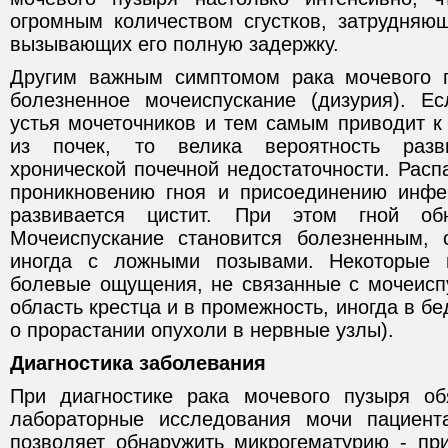
огромным количеством сгустков, затрудняю
вызывающих его полную задержку.
Другим важным симптомом рака мочевого п
болезненное мочеиспускание (дизурия). Е
устья мочеточников и тем самым приводит к
из почек, то велика вероятность раз
хронической почечной недостаточности. Расп
проникновению гноя и присоединению инфек
развивается цистит. При этом гной об
Мочеиспускание становится болезненным, 
иногда с ложными позывами. Некоторые 
болевые ощущения, не связанные с мочеиспу
область крестца и в промежность, иногда в бе
о прорастании опухоли в нервные узлы).
Диагностика заболевания
При диагностике рака мочевого пузыря об
лабораторные исследования мочи пациен
позволяет обнаружить микрогематурию - при