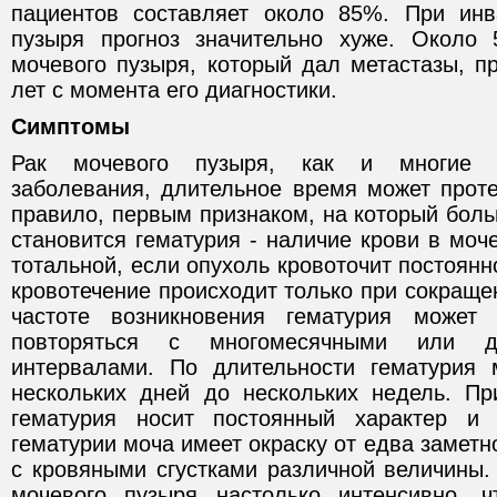
пациентов составляет около 85%. При инв
пузыря прогноз значительно хуже. Около
мочевого пузыря, который дал метастазы, п
лет c момента его диагностики.
Симптомы
Рак мочевого пузыря, как и многие д
заболевания, длительное время может проте
правило, первым признаком, на который бол
становится гематурия - наличие крови в моч
тотальной, если опухоль кровоточит постоянн
кровотечение происходит только при сокраще
частоте возникновения гематурия может 
повторяться с многомесячными или 
интервалами. По длительности гематурия 
нескольких дней до нескольких недель. П
гематурия носит постоянный характер и
гематурии моча имеет окраску от едва заметн
с кровяными сгустками различной величины.
мочевого пузыря настолько интенсивно, ч