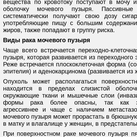
вещества по кровотоку поступают в мочу 
оболочку мочевого пузыря. Пассивные
систематически получают свою дозу сига
употребляющие пищу с большим содержан
жиров, также попадают в группу риска.
Виды рака мочевого пузыря
Чаще всего встречается переходнo-клеточн
пузыря, которая развивается из переходного 
Реже встречается плоскоклеточная форма (сос
эпителия) и аденокарцинома (развивается из 
Опухоль может располагаться поверхностн
находится в пределах слизистой оболоч
окружающие ткани и мышечные слои (инваз
формы рака более опасны, так как за
агрессивнее и чаще с наличием метастазо
мочевого пузыря может прорастать в брюшную 
в матку и влагалище у женщин, в предстатель
При поверхностном раке мочевого пузыря п