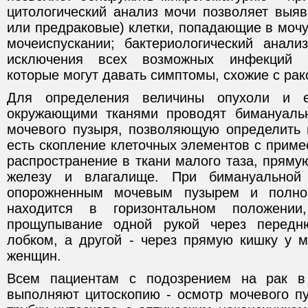
цитологический анализ мочи позволяет выяв
или предраковые) клетки, попадающие в мочу
мочеиспускании; бактериологический анал
исключения всех возможных инфекций 
которые могут давать симптомы, схожие с рак
Для определения величины опухоли и 
окружающими тканями проводят бимануаль
мочевого пузыря, позволяющую определить 
есть скопление клеточных элементов c приме
распространение в ткани малого таза, пряму
железу и влагалище. При бимануальной
опорожненным мочевым пузырем и полн
находится в горизонтальном положени
прощупывание одной рукой через передн
лобком, а другой - через прямую кишку у 
женщин.
Всем пациентам с подозрением на рак в
выполняют цитоскопию - осмотр мочевого п