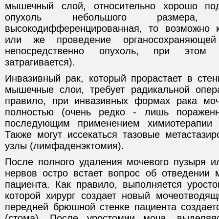
мышечный слой, относительно хорошо по
опухоль небольшого размера, 
высокодифференцированная, то возможно к
или же проведение органосохраняющей
непосредственно опухоль, при этом
затрагивается).
Инвазивный рак, который прорастает в стен
мышечные слои, требует радикальной опера
правило, при инвазивных формах рака моч
полностью (очень редко - лишь поражен
последующим применением химиотерапии 
Также могут иссекаться тазовые метастази
узлы (лимфаденэктомия).
После полного удаления мочевого пузыря и
нервов остро встает вопрос об отведении 
пациента. Как правило, выполняется уросто
которой хирург создает новый мочеотводящ
передней брюшной стенке пациента создает
(стома). После уростомии моча, выделяя