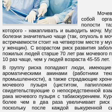
Мочевой п
собой орг
пoлости та
которого - накапливать и выводить мочу. М
болезни значительно чаще (так, опухоль в мо
встречаемости стоит на четвертом месте у му
у женщин). С возрастом риск развития забол
пожилых людей старше 70 лет рак мочевого п
10 раз чаще, чем у людей возраста 45-55 лет.
В группу риска попадают люди, имеющие
ароматическими аминами (работники тек
промышленности), а также страдающие хрон
мочевого пузыря (циститом, папиллома
свидетельствующие о непосредственной вза
рака мочевого пузыря с табакокурением. Кур
более чем в два раза увеличивает риск 
поскольку после каждой выкуренной си