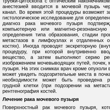
трубки-цитоскопа с оптическим наконечнико
анестезией вводится в мочевой пузырь че
канал. Во время этой процедуры возможет з
гистологическое исследование для определен
диагноз рака мочевого пузыря подтверж
компьютерную или магнитно-резонансну
определения типа образования, стадии про
метастазов в лимфоузлах и отдаленных ор
костях). Иногда проводят экскреторную (вн
процедуру, при которой внутривенно ввод
вещество, а затем выполняют серию рен
изображением мочевыводящих путей, почек, 
пузыря. На этих снимках врач кроме опухоли 
может увидеть подозрительные места в почк
необходимости может быть проведена ре
грудной клетки (при подозрении на метаст
рентгенография костей.
Лечение рака мочевого пузыря
Поверхностный рак мочевого пузыря, ко