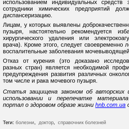
использованием индивидуальных средств
сотрудники химических предприятий дол
диспансеризацию.
Лицам, у которых выявлены доброкачествен
пузыря, настоятельно рекомендуется из
хирургического удаления или электрокоаг
врача). Кроме этого, следует своевременно 
воспалительные заболевания мочевыводящей
Отказ от курения (это доказано исследо
разных стран) является необходимой проф
предупреждения развития различных онколог
том числе и рaка мочевого пузыря.
Статья защищена законом об авторских 
использовании и перепечатке материал
портал о здоровом образе жизни
hnb.com.ua
о
Теги:
болезни
,
доктор
,
справочник болезней