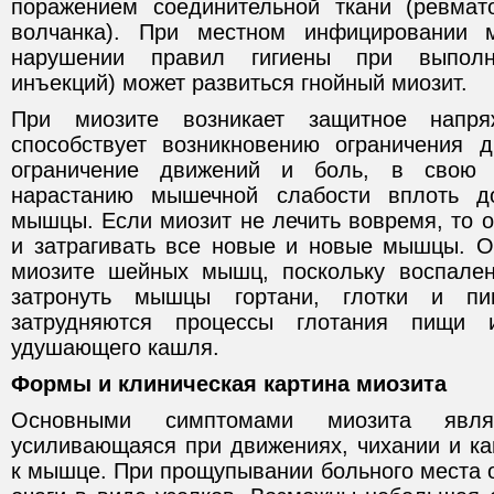
поражением соединительной ткани (ревмат
волчанка). При местном инфицировании 
нарушении правил гигиены при выполн
инъекций) может развиться гнойный миозит.
При миозите возникает защитное напр
способствует возникновению ограничения 
ограничение движений и боль, в свою о
нарастанию мышечной слабости вплоть д
мышцы. Если миозит не лечить вовремя, то о
и затрагивать все новые и новые мышцы. О
миозите шейных мышц, поскольку воспале
затронуть мышцы гортани, глотки и пи
затрудняются процессы глотания пищи 
удушающего кашля.
Формы и клиническая картина миозита
Основными симптомами миозита явл
усиливающаяся при движениях, чихании и ка
к мышце. При прощупывании больного места