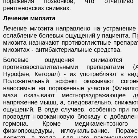
поражения позвонков, что отчетливо
рентгеновских снимках.
Лечение миозита
Лечение миозита направлено на устранение
ослабление болевых ощущений у пациента. П
миозита назначают противоглистные препара
миозитах - антибактериальные средства.
Болевые ощущения снимаются ан
противовоспалительными препаратами (А
Нурофен, Кеторал) - их употребляют в вид
Положительный эффект оказывают согр
наносимые на пораженные участки (Финалгон
мази оказывают местнораздражающее д
напряжение мышц, а, следовательно, снижаю
ощущений. В ряде случаев, особенно при 
проводят новокаиновую блокаду с добавлен
гормона. Кроме медикаментозного 
физиопроцедуры, иглоукалывание. Пораж
держать в тепле, для чего рекомендуетс