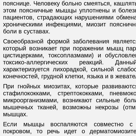
пояснице. Человеку больно смеяться, кашлять
этом поясничные мышцы уплотнены и болез
пациентов, страдающих нарушениями обмен
хроническими инфекциями, миозит пояснич
боли в суставах.
Своеобразной формой заболевания являетс
который возникает при поражении мышц пар
цистицeрками, токсоплазмами) и обусловл
токсико-аллергических реакций. Дан
характеризуется лихорадкой, сильной слаб
конечностей, грудной клетки, языка и в жева
При гнойных миозитах, которые развивают
стафилококками, стрептококками, пневмо
микроорганизмами, возникают сильные бол
мышечных тканей, возможны некрозы (от
мышцах.
Если мышцы воспаляются совместно с
покровом, то речь идет о дерматомиозит