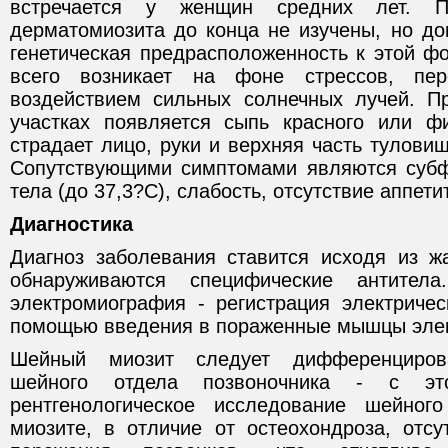
встречается у женщин средних лет. П
дерматомиозита до конца не изучены, но до
генетическая предрасположенность к этой ф
всего возникает на фоне стрессов, пе
воздействием сильных солнечных лучей. П
участках появляется сыпь красного или ф
страдает лицо, руки и верхняя часть туловищ
Сопутствующими симптомами являются субф
тела (до 37,3?С), слабость, отсутствие аппети
Диагностика
Диагноз заболевания ставится исходя из ж
обнаруживаются специфические антитела
электромиография - регистрация электриче
помощью введения в пораженные мышцы эле
Шейный миозит следует дифференциров
шейного отдела позвоночника - с э
рентгенологическое исследование шейно
миозите, в отличие от остеохондроза, отсу