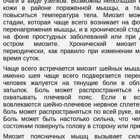
очаги в виде узелков. Возможны небольшая 
кожи в районе пораженной мышцы, а та
повыситься температура тела. Миозит мож
стадии, которая чаще всего возникает на ф
перенапряжения мышцы, и в хронической стад
на фоне простудных заболеваний или при 
остром миозите. Хронический миозит
периодически, как правило при изменении м
время суток.
Чаще всего встречается миозит шейных мышц,
именно шея чаще всего подвергается пере
человек жалуется на тянущие боли в об
затылок. Боль может распространяться 
охватывать плечевой пояс. Если в во
вовлекаются шейно-плечевое нервное сплете
боль может распространяться по всей руке, в
Боль может быть настолько сильна, что че
состоянии повернуть голову в сторону или при
Миозит поясничных мышц вызывает си