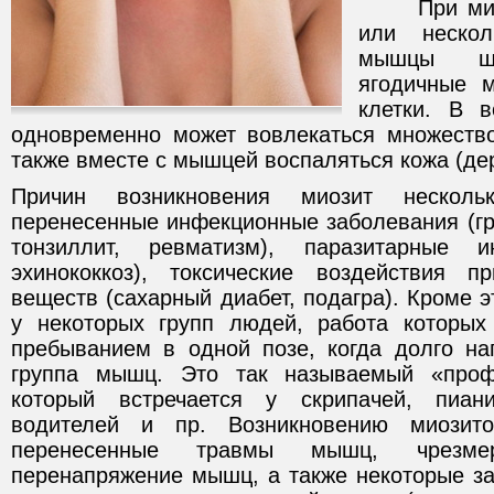
При миози
или нескол
мышцы ш
ягодичные 
клетки. В в
одновременно может вовлекаться множеств
также вместе с мышцей воспаляться кожа (де
Причин возникновения миозит нескол
перенесенные инфекционные заболевания (гр
тонзиллит, ревматизм), паразитарные и
эхинококкоз), токсические воздействия 
веществ (сахарный диабет, подагра). Кроме э
у некоторых групп людей, работа которых
пребыванием в одной позе, когда долго на
группа мышц. Это так называемый «проф
который встречается у скрипачей, пиан
водителей и пр. Возникновению миозито
перенесенные травмы мышц, чрезме
перенапряжение мышц, а также некоторые за