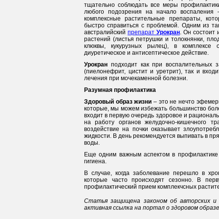
тщательно соблюдать все меры профилактики
любого подозрения на начало воспаления 
комплексные растительные препараты, кото
быстро справиться с проблемой. Одним из та
австралийский
препарат
Урокран
. Он состоит 
растений (листья петрушки и толокнянки, пло
клюквы, кукурузных рылец), в комплексе 
диуретическое и антисептическое действие.
Урокран
подходит как при воспалительных з
(пиелонефрит, цистит и уретрит), так и входи
лечения при мочекаменной болезни.
Разумная профилактика
Здоровый образ жизни
– это не нечто эфемер
которые, мы можем избежать большинство боле
входит в первую очередь здоровое и рациональ
на работу органов желудочно-кишечного тр
воздействие на почки оказывает злоупотребл
жидкости. В день рекомендуется выпивать в пр
воды.
Еще одним важным аспектом в профилактике 
гигиена.
В случае, когда заболевание перешло в хро
которые часто происходят сезонно. В пер
профилактический прием комплекчсных растит
Статья защищена законом об авторских и 
активная ссылка на портал о здоровом образ