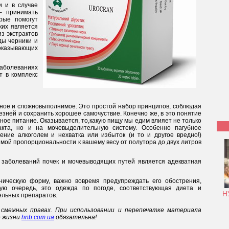
 и в случае
– принимать
рые помогут
ких является
из экстрактов
ды черники и
оказывающих
аболеваниях
т в комплекс
ное и сложновыполнимое. Это простой набор принципов, соблюдая
зней и сохранить хорошее самочуствие. Конечно же, в это понятие
ное питание. Оказывается, то,какую пищу мы едим влияет не только
акта, но и на мочевыделительную систему. Особенно пагубное
ение алкоголем и нехватка или избыток (и то и другое вредно!)
ямой пропорциональности к вашему весу от полутора до двух литров
заболеваний почек и мочевыводящих путей является адекватная
ническую форму, важно вовремя предупреждать его обострения,
вую очередь, это одежда по погоде, соответствующая диета и
Н
ельных препаратов.
смежных правах. При использовании и перепечатке материала
е жизни
hnb.com.ua
обязательна!