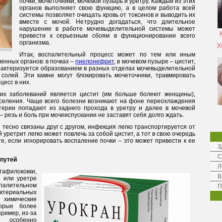
почки, мочеточники, мочевой пузырь и уретру. Каждый из этих
органов выполняет свою функцию, а в целом работа всей
системы позволяет очищать кровь от токсинов и выводить их
вместе с мочой. Нетрудно догадаться, что длительное
нарушение в работе мочевыделительной системы может
привести к серьезным сбоям в функционировании всего
организма.
Х
Итак, воспалительный процесс может по тем или иным
енных органов: в почках –
пиелонефрит
, в мочевом пузыре – цистит,
арактеризуется образованием в разных отделах мочевыделительной
солей. Эти камни могут блокировать мочеточники, травмировать
цесс в них.
их заболеваний является цистит (им больше болеют женщины),
селения. Чаще всего болезни возникают на фоне переохлаждения
терии попадают из заднего прохода в уретру и далее в мочевой
 резь и боль при мочеиспускании не заставят себя долго ждать.
тесно связаны друг с другом, инфекция легко транспортируется от
 уретрит легко может повлечь за собой цистит, а тот в свою очередь
е, если игнорировать воспаление почки – это может привести к ее
З
С
путей
Л
афилококки,
В
е или уретре
спалительном
П
ктериальных
химические
торые более
ример, из-за
о особенно