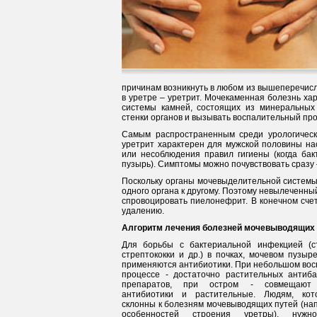
причинам возникнуть в любом из вышеперечисл
в уретре – уретрит. Мочекаменная болезнь х
системы камней, состоящих из минеральных 
стенки органов и вызывать воспалительный про
Самым распространенным среди урологическ
уретрит характерен для мужской половины на
или несоблюдения правил гигиены (когда бак
пузырь). Симптомы можно почувствовать сразу –
Поскольку органы мочевыделительной системы 
одного органа к другому. Поэтому невылеченный
спровоцировать пиелонефрит. В конечном счет
удалению.
Алгоритм лечения болезней мочевыводящих 
Для борьбы с бактериальной инфекцией (ст
стрептококки и др.) в почках, мочевом пузыр
применяются антибиотики. При небольшом во
процессе - достаточно растительных антиба
препаратов, при остром - совмещают 
антибиотики и растительные. Людям, ко
склонны к болезням мочевыводящих путей (нап
особенностей строения уретры), нужн