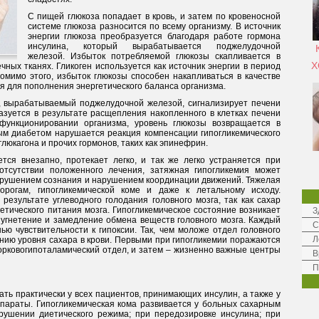
С пищей глюкоза попадает в кровь, и затем по кровеносной
системе глюкоза разносится по всему организму. В источник
энергии глюкоза преобразуется благодаря работе гормона
инсулина, который вырабатывается поджелудочной
железой. Избыток потребляемой глюкозы скапливается в
Х
ных тканях. Гликоген используется как источник энергии в период
омимо этого, избыток глюкозы способен накапливаться в качестве
ся для пополнения энергетического баланса организма.
, вырабатываемый поджелудочной железой, сигнализирует печени
разуется в результате расщепления накопленного в клетках печени
 функционировании организма, уровень глюкозы возвращается в
ым диабетом нарушается реакция компенсации гипогликемического
люкагона и прочих гормонов, таких как эпинефрин.
тся внезапно, протекает легко, и так же легко устраняется при
отсутствии положенного лечения, затяжная гипогликемия может
рушением сознания и нарушением координации движений. Тяжелая
орогам, гипогликемической коме и даже к летальному исходу.
результате углеводного голодания головного мозга, так как сахар
етического питания мозга. Гипогликемическое состояние возникает
З
 угнетение и замедление обмена веществ головного мозга. Каждый
С
ью чувствительности к гипоксии. Так, чем моложе отдел головного
Л
ению уровня сахара в крови. Первыми при гипогликемии поражаются
корковогипоталамический отдел, и затем – жизненно важные центры
В
П
ть практически у всех пациентов, принимающих инсулин, а также у
араты. Гипогликемическая кома развивается у больных сахарным
рушении диетического режима; при передозировке инсулина; при