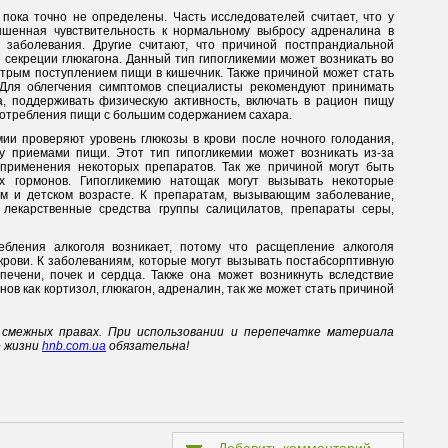
 пока точно не определены. Часть исследователей считает, что у
ышенная чувствительность к нормальному выбросу адреналина в
 заболевания. Другие считают, что причиной постпрандиальной
 секреции глюкагона. Данный тип гипогликемии может возникать во
стрым поступлением пищи в кишечник. Также причиной может стать
 Для облегчения симптомов специалисты рекомендуют принимать
 поддерживать физическую активность, включать в рацион пищу
употребления пищи с большим содержанием сахара.
мии проверяют уровень глюкозы в крови после ночного голодания,
у приемами пищи. Этот тип гипогликемии может возникать из-за
 применения некоторых препаратов. Так же причиной могут быть
 гормонов. Гипогликемию натощак могут вызывать некоторые
ом и детском возрасте. К препаратам, вызывающим заболевание,
 лекарственные средства группы салицилатов, препараты серы,
ебления алкоголя возникает, потому что расщепление алкоголя
крови. К заболеваниям, которые могут вызывать постабсорптивную
печени, почек и сердца. Также она может возникнуть вследствие
нов как кортизол, глюкагон, адреналин, так же может стать причиной
смежных правах. При использовании и перепечатке материала
е жизни
hnb.com.ua
обязательна!