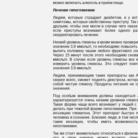
можно включать алкоголь в прием пищи.
Лечение гипогликемии
Людям, которые страдают диабетом, и у кот
симптомы, которые свойственны приступу. Так 
друзьям, чтобы они могли в случае чего ока
если приступы возникают более одного ра
скорректировать лечение.
Низкий уровень глюкозы в крови можно провери
значение 3,9 ммоль/л, то необходимо повысить 
выпить половину чашки любого фруктового со
Через 15 минут после этого необходимо снова
ммоль/л. В случае если уровень глюкозы все 
измерить уровень глюкозы. Это следует повто
значения 3,9 ммоль/л.
Людям, принимающим такие препараты как Ак
скорее всего, сможет поднять декстроза, котор
собой чистую глюкозу. Продукты питания не 
значения.
Под особым вниманием должны находиться л
характеризуется очень низким уровнем глюкоз
Такая форма чаще всего возникает у людей с
делать при тяжелой форме гипогликемии. При 
инъекцию глюкагона. Этот препарат быстро п
человека в сознание. Близкие люди, в том чис
такие инъекции, чтобы иметь возможност
гипогликемии.
Так же стоит внимательно относиться к физичес
что в свою очередь может вызвать прист