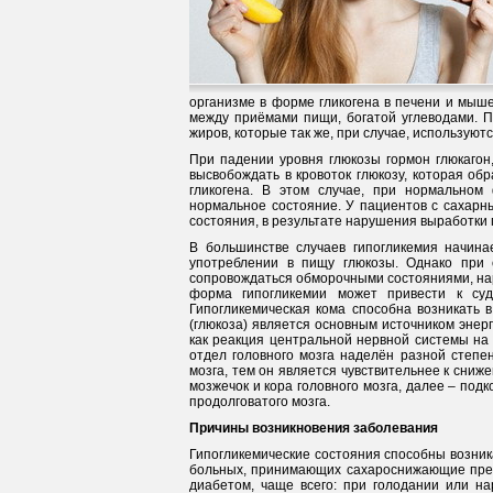
организме в форме гликогена в печени и мышеч
между приёмами пищи, богатой углеводами. П
жиров, которые так же, при случае, используют
При падении уровня глюкозы гормон глюкагон
высвобождать в кровоток глюкозу, которая об
гликогена. В этом случае, при нормальном
нормальное состояние. У пациентов с сахарн
состояния, в результате нарушения выработки г
В большинстве случаев гипогликемия начинае
употреблении в пищу глюкозы. Однако при 
сопровождаться обморочными состояниями, на
форма гипогликемии может привести к суд
Гипогликемическая кома способна возникать в 
(глюкоза) является основным источником энерг
как реакция центральной нервной системы на
отдел головного мозга наделён разной степен
мозга, тем он является чувствительнее к сниж
мозжечок и кора головного мозга, далее – под
продолговатого мозга.
Причины возникновения заболевания
Гипогликемические состояния способны возника
больных, принимающих сахароснижающие преп
диабетом, чаще всего: при голодании или на