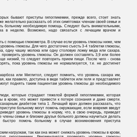
орых бывают приступы гипогликемии, прежде всего, стоит знать
же желательно рассказать об этих симптомах членам своей семьи и
зать больному необходимую помощь. Следуют быть внимательными,
за в неделю. Возможно, надо связаться с лечащим врачом и
ть с помощью глюкометра. В случае если уровень глюкозы ниже, чем
уровень глюкозы. Для чего достаточно съесть 3-4 таблетки глюкозы,
ка, одну чашку молока или одну столовую ложку меда или сахара.
 проверить уровень глюкозы. Он должен составлять 3,9 или более
еще низкий, то следует повторить прием пищи. После чего - снова
рять, пока уровень глюкозы не нормализуется, т.е. не достигнет
арбоза или Миглитол, следует помнить, что уровень сахара им,
ая, как правило, доступна в виде таблеток или геля и представляет
смогут поднять таким пациентам уровень глюкозы до необходимого
юди, которые страдают тяжелой формой гипогликемии, которая
ы в крови, что может привести к потере сознания и даже смерти.
 сахарным диабетом типа 1. Лечащий врач должен рассказать, что
приступе больному могут помочь окружающие, если вовремя введут
риведет уровень глюкозы в норму, что, в свою очередь, приведет
ле члены семьи и близкие друзья больного должны научиться делать
ь быстро помочь больному в случае возникновения приступа
ким нагрузкам, так как она может снижать уровень глюкозы в крови,
уп гипогликемии. Рекомендуется проверять уровень глюкозы