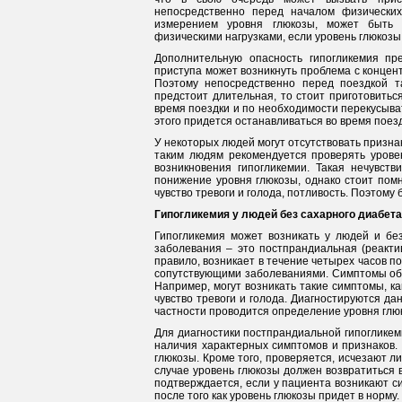
непосредственно перед началом физических
измерением уровня глюкозы, может быть 
физическими нагрузками, если уровень глюкозы
Дополнительную опасность гипогликемия пр
приступа может возникнуть проблема с концент
Поэтому непосредственно перед поездкой т
предстоит длительная, то стоит приготовиться
время поездки и по необходимости перекусыва
этого придется останавливаться во время поезд
У некоторых людей могут отсутствовать призна
таким людям рекомендуется проверять урове
возникновения гипогликемии. Такая нечувст
понижение уровня глюкозы, однако стоит помн
чувство тревоги и голода, потливость. Поэтому
Гипогликемия у людей без сахарного диабета
Гипогликемия может возникать у людей и без
заболевания – это постпрандиальная (реакти
правило, возникает в течение четырех часов п
сопутствующими заболеваниями. Симптомы обо
Например, могут возникать такие симптомы, ка
чувство тревоги и голода. Диагностируются д
частности проводится определение уровня глюк
Для диагностики постпрандиальной гипогликем
наличия характерных симптомов и признаков. 
глюкозы. Кроме того, проверяется, исчезают л
случае уровень глюкозы должен возвратиться в
подтверждается, если у пациента возникают с
после того как уровень глюкозы придет в норму.