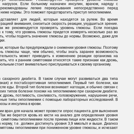
 нагрузок. Если больному назначен инсулин, врачом, наряду с
рекомендованы легкие перекусывания непосредственно перед
 ниже нормы. Это поможет предотвратить приступ гипогликемии.
едставляет для людей, которые находятся за рулем. Во время
рацией внимания, снизиться скорость реакции, ухудшиться зрение.
ак же рекомендуется проверять уровень глюкозы. Если поездка
 к тому, что уровень глюкозы придется измерять несколько раз во
ть, чтобы поднять значение глюкозы до нормы. Возможно, даже для
ки.
ки, которые бы предупреждали о снижении уровня глюкозы. Поэтому
нь глюкозы чаще, чем обычно, чтобы знать заранее возможность
вительность может приводить к изменению реакции организма на
ить, что к ранним симптомам относятся такие признаки как дрожь,
 больным стоит внимательно прислушиваться к своему организму.
 сахарного диабета. В таком случае могут развиваться два типа
вная) и постабсорптивная гипогликемия. Первый тип болезни, как
осле еды. Второй тип болезни возникает натощак, и обычно связан с
их типов болезни похожи на гипогликемию при сахарном диабете.
к: дрожь, потливость, сонливость, головокружение, нарушение речи,
анные типы гипогликемии с помощью лабораторных исследований. В
озы и инсулина в крови.
ии врач для начала может провести опрос пациента для выяснения
Так же берется кровь из кисти на анализ для определения уровня
и симптомы гипогликемии после приема пищи или жидкости. В таком
 норму, т.е. должен достигнуть уровня 3,9 ммоль/л и выше. Диагноз
имптомы гипогликемии при пониженном уровне глюкозы, и исчезают