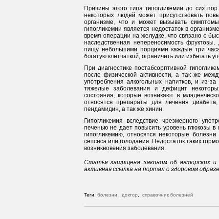
Причины этого типа гипогликемии до сих пор
некоторых людей может присутствовать пов
организме, что и может вызывать симптомы
гипогликемии является недостаток в организме
время операции на желудке, что связано с бы
наследственная непереносимость фруктозы.
пищу небольшими порциями каждые три часа,
богатую клетчаткой, ограничить или избегать 
При диагностике постабсорптивной гипоглике
после физической активности, а так же межд
употребления алкогольных напитков, и из-за
тяжелые заболевания и дефицит некоторых
состояния, которые возникают в младенческ
относятся препараты для лечения диабета,
пендамидин, а так же хинин.
Гипогликемия вследствие чрезмерного употр
печенью не дает повысить уровень глюкозы в 
гипогликемию, относятся некоторые болезни 
сепсиса или голодания. Недостаток таких гормо
возникновения заболевания.
Статья защищена законом об авторских и 
активная ссылка на портал о здоровом образ
Теги:
болезни
,
доктор
,
справочник болезней