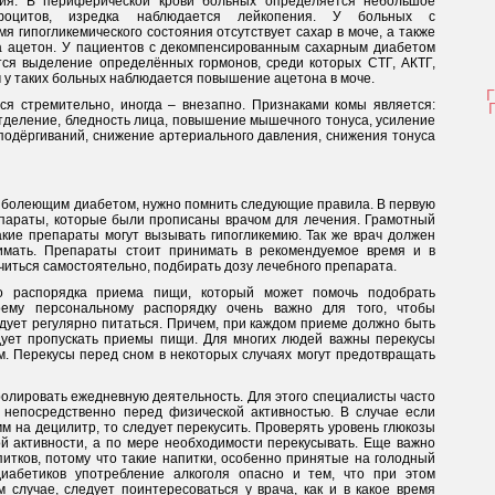
ия. В периферической крови больных определяется небольшое
фоцитов, изредка наблюдается лейкопения. У больных с
 гипогликемического состояния отсутствует сахар в моче, а также
а ацетон. У пациентов с декомпенсированным сахарным диабетом
тся выделение определённых гормонов, среди которых СТГ, АКТГ,
м у таких больных наблюдается повышение ацетона в моче.
ся стремительно, иногда – внезапно. Признаками комы является:
тделение, бледность лица, повышение мышечного тонуса, усиление
подёргиваний, снижение артериального давления, снижения тонуса
, болеющим диабетом, нужно помнить следующие правила. В первую
епараты, которые были прописаны врачом для лечения. Грамотный
акие препараты могут вызывать гипогликемию. Так же врач должен
нимать. Препараты стоит принимать в рекомендуемое время и в
читься самостоятельно, подбирать дозу лечебного препарата.
о распорядка приема пищи, который может помочь подобрать
оему персональному распорядку очень важно для того, чтобы
дует регулярно питаться. Причем, при каждом приеме должно быть
дует пропускать приемы пищи. Для многих людей важны перекусы
м. Перекусы перед сном в некоторых случаях могут предотвращать
олировать ежедневную деятельность. Для этого специалисты часто
 непосредственно перед физической активностью. В случае если
м на децилитр, то следует перекусить. Проверять уровень глюкозы
ой активности, а по мере необходимости перекусывать. Еще важно
итков, потому что такие напитки, особенно принятые на голодный
диабетиков употребление алкоголя опасно и тем, что при этом
 случае, следует поинтересоваться у врача, как и в какое время