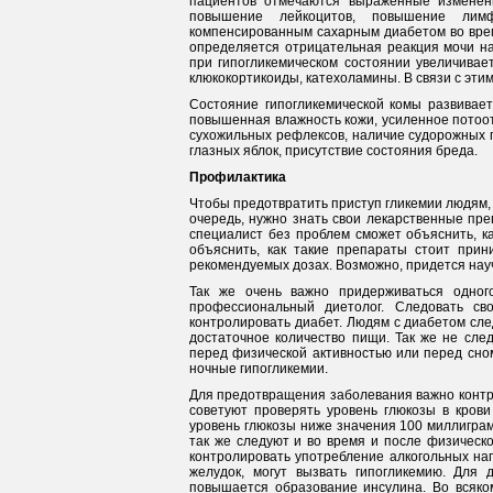
пациентов отмечаются выраженные изменен
повышение лейкоцитов, повышение лим
компенсированным сахарным диабетом во время
определяется отрицательная реакция мочи н
при гипогликемическом состоянии увеличивае
клюкокортикоиды, катехоламины. В связи с эти
Состояние гипогликемической комы развивает
повышенная влажность кожи, усиленное потоо
сухожильных рефлексов, наличие судорожных 
глазных яблок, присутствие состояния бреда.
Профилактика
Чтобы предотвратить приступ гликемии людям
очередь, нужно знать свои лекарственные пр
специалист без проблем сможет объяснить, к
объяснить, как такие препараты стоит при
рекомендуемых дозах. Возможно, придется нау
Так же очень важно придерживаться одног
профессиональный диетолог. Следовать св
контролировать диабет. Людям с диабетом сле
достаточное количество пищи. Так же не сле
перед физической активностью или перед сно
ночные гипогликемии.
Для предотвращения заболевания важно контр
советуют проверять уровень глюкозы в крови
уровень глюкозы ниже значения 100 миллиграм
так же следуют и во время и после физическ
контролировать употребление алкогольных нап
желудок, могут вызвать гипогликемию. Для 
повышается образование инсулина. Во всяком