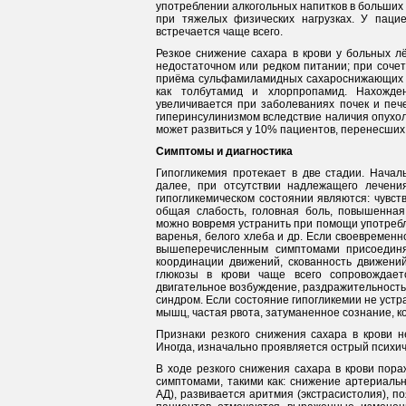
употреблении алкогольных напитков в больших 
при тяжелых физических нагрузках. У паци
встречается чаще всего.
Резкое снижение сахара в крови у больных л
недостаточном или редком питании; при сочет
приёма сульфамиламидных сахароснижающих пр
как толбутамид и хлорпропамид. Нахожде
увеличивается при заболеваниях почек и печ
гиперинсулинизмом вследствие наличия опухо
может развиться у 10% пациентов, перенесших
Симптомы и диагностика
Гипогликемия протекает в две стадии. Начал
далее, при отсутствии надлежащего лечени
гипогликемическом состоянии являются: чувст
общая слабость, головная боль, повышенная 
можно вовремя устранить при помощи употребле
варенья, белого хлеба и др. Если своевременн
вышеперечисленным симптомами присоединя
координации движений, скованность движений
глюкозы в крови чаще всего сопровождает
двигательное возбуждение, раздражительность,
синдром. Если состояние гипогликемии не устр
мышц, частая рвота, затуманенное сознание, ко
Признаки резкого снижения сахара в крови н
Иногда, изначально проявляется острый психич
В ходе резкого снижения сахара в крови пор
симптомами, такими как: снижение артериальн
АД), развивается аритмия (экстрасистолия), п