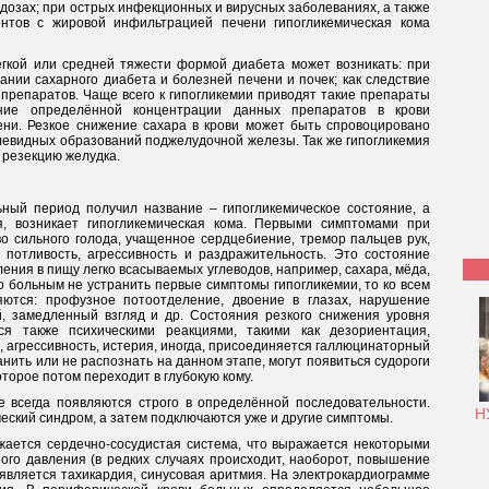
дозах; при острых инфекционных и вирусных заболеваниях, а также
ентов с жировой инфильтрацией печени гипогликемическая кома
ёгкой или средней тяжести формой диабета может возникать: при
ании сахарного диабета и болезней печени и почек; как следствие
епаратов. Чаще всего к гипогликемии приводят такие препараты
ние определённой концентрации данных препаратов в крови
ени. Резкое снижение сахара в крови может быть спровоцировано
левидных образований поджелудочной железы. Так же гипогликемия
 резекцию желудка.
ьный период получил название – гипогликемическое состояние, а
я, возникает гипогликемическая кома. Первыми симптомами при
во сильного голода, учащенное сердцебиение, тремор пальцев рук,
потливость, агрессивность и раздражительность. Это состояние
ния в пищу легко всасываемых углеводов, например, сахара, мёда,
о больным не устранить первые симптомы гипогликемии, то ко всем
ются: профузное потоотделение, двоение в глазах, нарушение
, замедленный взгляд и др. Состояния резкого снижения уровня
ся также психическими реакциями, такими как дезориентация,
 агрессивность, истерия, иногда, присоединяется галлюцинаторный
анить или не распознать на данном этапе, могут появиться судороги
торое потом переходит в глубокую кому.
е всегда появляются строго в определённой последовательности.
Н
еский синдром, а затем подключаются уже и другие симптомы.
ажается сердечно-сосудистая система, что выражается некоторыми
ого давления (в редких случаях происходит, наоборот, повышение
оявляется тахикардия, синусовая аритмия. На электрокардиограмме