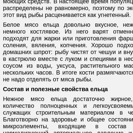
моющих средств. В настоящее время популяц
распределены не равномерно, поэтому по эк
этот вид рыбы расценивается как угнетенный.
Белое мясо ельца довольно вкусное, не
немного костлявое. Из него варят отмен
подходят для жарки или приготовления фарш
соления, вяления, копчения. Хорошо подх
домашних шпрот: рыбу чистят от чешуи и вн
в кастрюлю вместе с луком и специями в не
соусом из воды, уксуса, растительного м
нескольких часов. В итоге кости размягчаютс
не надо отделять от мяса рыбы.
Состав и полезные свойства ельца
Нежное мясо ельца достаточно жирное
количество полноценных и легкоусвояем
служащих строительным материалом в че
Благотворно на здоровье и общее состоян
микроэлементы, входящие в состав