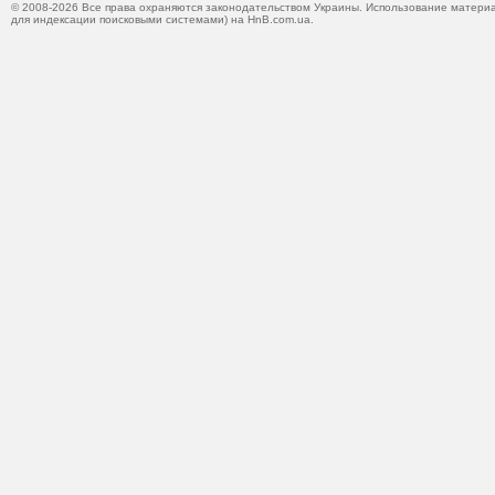
© 2008-2026 Все права охраняются законодательством Украины. Использование материа
для индексации поисковыми системами) на HnB.com.ua.