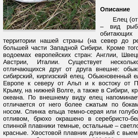
Описание
Елец (от ла
– вид рыб 
обитающих 
территории нашей страны (на север до 
большей части Западной Сибири. Кроме того
водоемах европейских стран: Англии, Швец
Австрии, Италии. Существует несколь
отличающихся друг от друга внешне: обык
сибирский, киргизский елец. Обыкновенный е
Европе к северу от Альп и к востоку от П
Крыму, на нижней Волге, а также в Сибири, к
океана. По внешнему виду елец напоминае
отличается от него более сжатым по бок
носом. Спинка ельца темно-серая или голуб
отливом, брюхо окрашено в серебристо-бе
спинной плавники темные, остальные – светл
красные. Хвостовой плавник длинный с выем