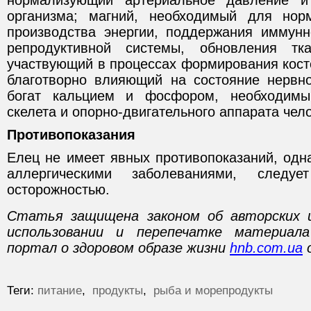
нормализующий артериальное давление 
организма; магний, необходимый для но
производства энергии, поддержания иммун
репродуктивной системы, обновления тк
участвующий в процессах формирования косте
благотворно влияющий на состояние нервн
богат кальцием и фосфором, необходим
скелета и опорно-двигательного аппарата чел
Противопоказания
Елец не имеет явных противопоказаний, од
аллергическими заболеваниями, следу
осторожностью.
Статья защищена законом об авторских 
использовании и перепечатке материал
портал о здоровом образе жизни
hnb.com.ua
о
Теги:
питание
,
продукты
,
рыба и морепродукты