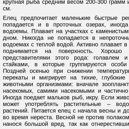
крупная рыба средним весом 200-300 грамм 
см.
Елец предпочитает маленькие быстрые ре
попадается и в проточных озерах, иногд
водоемы. Плавает на участках с каменисты
дном. Никогда не попадается в непроточн
водоемах с теплой водой. Активно плавает в
поднимается на поверхность. Хорошо 
представителями этого рода: голавлем 
стайками, в которые группируются особи 
Поздней осенью при снижении температу
перекаты и мигрирует на тихие, глубокие 
животными организмами: вначале зоопланк
насекомых, самими насекомыми и частично
Иногда поедает мальков рыб, икру. Если живо
может употреблять растительные – водо
растений. Питается елец с начала весны и до
во время нереста. Весной не против полаком
нанося большой вред, так как отнерестивши