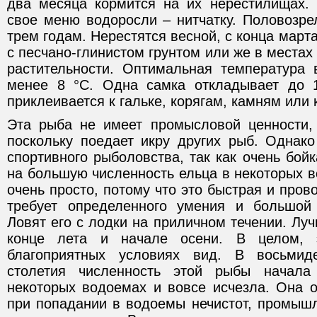
два месяца кормится на их нерестилищах.
свое меню водоросли – нитчатку. Половозре
трем годам. Нерестятся весной, с конца марта
с песчано-глинистом грунтом или же в местах
растительности. Оптимальная температура
менее 8 °С. Одна самка откладывает до 1
приклеивается к гальке, корягам, камням или
Эта рыба не имеет промысловой ценности, 
поскольку поедает икру других рыб. Однако
спортивного рыболовства, так как очень бой
на большую численность ельца в некоторых в
очень просто, потому что это быстрая и пров
требует определенного умения и большой 
Ловят его с лодки на приличном течении. Лу
конце лета и начале осени. В целом, 
благоприятных условиях вид. В восьмид
столетия численность этой рыбы начала
некоторых водоемах и вовсе исчезла. Она о
при попадании в водоемы нечистот, промышл