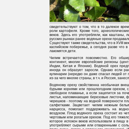
свидетельствуют о том, что в то далекое вре
роли картофеля. Кроме того, археологические
веков. Здесь его употребляли, как каштаны, 
русских рынках ранее водяные орехи продавали
Существуют также свидетельства, что в XVIII ве
каспийском побережье, а сегодня разве что 
лакомятся дети.
Чилим встречается повсеместно. Его обши
континент, многие европейские регионы (центр
Индии, Китая и Японии). Водяной орех предп
иногда он образует заросли. Однако если р
кулинарии (нередко он даже спасал людей от г
из-за чего многие страны, в т.ч. и Россия, занес
Водяному ореху свойственна необычная внешн
бурыми корнями или прошлогодним орехом, сл
свободное плаванье, а если зацепится за почв
листья, напоминающие березовые листочки, ф
черешков - поэтому на водной поверхности п
салфетками. Зацветает чилим нежным белы
нарцисса, помогает поддерживать на водно
воздухом. Плод водяного ореха состоит из чет
чертовым или рогатым орехом. Под его тяжело
которое испокон веков использовали в пищу 
употребляют сырыми или отваренными с солью,