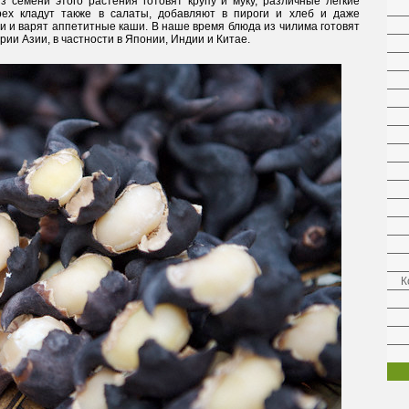
з семени этого растения готовят крупу и муку, различные легкие
рех кладут также в салаты, добавляют в пироги и хлеб и даже
дьи и варят аппетитные каши. В наше время блюда из чилима готовят
рии Азии, в частности в Японии, Индии и Китае.
К