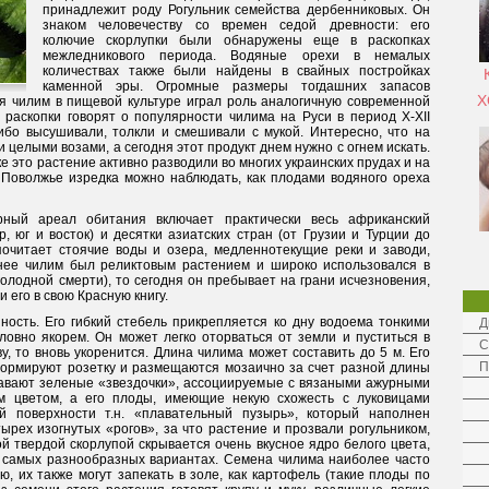
принадлежит роду Рогульник семейства дербенниковых. Он
знаком человечеству со времен седой древности: его
колючие скорлупки были обнаружены еще в раскопках
межледникового периода. Водяные орехи в немалых
количествах также были найдены в свайных постройках
каменной эры. Огромные размеры тогдашних запасов
Х
мя чилим в пищевой культуре играл роль аналогичную современной
 раскопки говорят о популярности чилима на Руси в период X-XII
либо высушивали, толкли и смешивали с мукой. Интересно, что на
 целыми возами, а сегодня этот продукт днем нужно с огнем искать.
ке это растение активно разводили во многих украинских прудах и на
в Поволжье изредка можно наблюдать, как плодами водяного ореха
рный ареал обитания включает практически весь африканский
, юг и восток) и десятки азиатских стран (от Грузии и Турции до
очитает стоячие воды и озера, медленнотекущие реки и заводи,
анее чилим был реликтовым растением и широко использовался в
олодной смерти), то сегодня он пребывает на грани исчезновения,
ли его в свою Красную книгу.
ость. Его гибкий стебель прикрепляется ко дну водоема тонкими
Д
овно якорем. Он может легко оторваться от земли и пуститься в
С
у, то вновь укоренится. Длина чилима может составить до 5 м. Его
П
ормируют розетку и размещаются мозаично за счет разной длины
лавают зеленые «звездочки», ассоциируемые с вязаными ажурными
м цветом, а его плоды, имеющие некую схожесть с луковицами
й поверхности т.н. «плавательный пузырь», который наполнен
ырех изогнутых «рогов», за что растение и прозвали рогульником,
й твердой скорлупой скрывается очень вкусное ядро белого цвета,
в самых разнообразных вариантах. Семена чилима наиболее часто
 их также могут запекать в золе, как картофель (такие плоды по