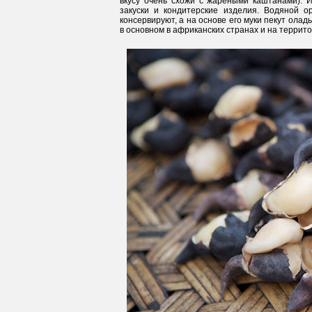
вкусу очень схожи с жареными каштанами). И
закуски и кондитерские изделия. Водяной о
консервируют, а на основе его муки пекут ола
в основном в африканских странах и на террито