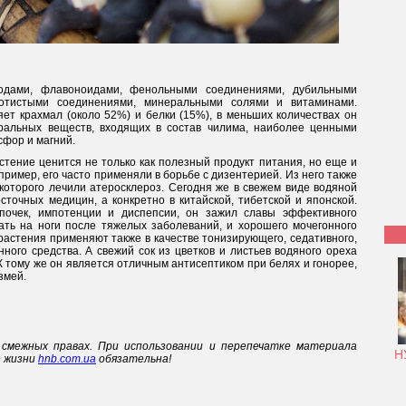
одами, флавоноидами, фенольными соединениями, дубильными
азотистыми соединениями, минеральными солями и витаминами.
ет крахмал (около 52%) и белки (15%), в меньших количествах он
ральных веществ, входящих в состав чилима, наиболее ценными
сфор и магний.
стение ценится не только как полезный продукт питания, но еще и
пример, его часто применяли в борьбе с дизентерией. Из него также
которого лечили атеросклероз. Сегодня же в свежем виде водяной
точных медицин, а конкретно в китайской, тибетской и японской.
почек, импотенции и диспепсии, он зажил славы эффективного
ть на ноги после тяжелых заболеваний, и хорошего мочегонного
 растения применяют также в качестве тонизирующего, седативного,
нного средства. А свежий сок из цветков и листьев водяного ореха
 тому же он является отличным антисептиком при белях и гонорее,
змей.
смежных правах. При использовании и перепечатке материала
Н
е жизни
hnb.com.ua
обязательна!