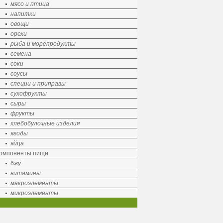
мясо и птица
напитки
овощи
орехи
рыба и морепродукты
семена
соки
соусы
специи и приправы
сухофрукты
сыры
фрукты
хлебобулочные изделия
ягоды
яйца
омпоненты пищи
бжу
витамины
макроэлементы
микроэлементы