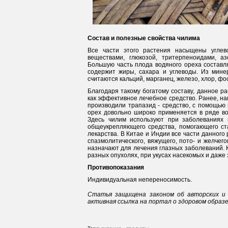
Состав и полезные свойства чилима
Все части этого растения насыщены углев
веществами, глюкозой, тритерпеноидами, 
Большую часть плода водяного ореха составля
содержит жиры, сахара и углеводы. Из мине
считаются кальций, марганец, железо, хлор, фо
Благодаря такому богатому составу, данное ра
как эффективное лечебное средство. Ранее, на
производили трапазид - средство, с помощью 
орех довольно широко применяется в ряде вос
Здесь чилим используют при заболеваниях 
общеукрепляющего средства, помогающего ста
лекарства. В Китае и Индии все части данного
спазмолитического, вяжущего, пото- и желчего
назначают для лечения глазных заболеваний. К
разных опухолях, при укусах насекомых и даже 
Противопоказания
Индивидуальная непереносимость.
Статья защищена законом об авторских и 
активная ссылка на портал о здоровом образ